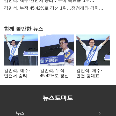
사과부터"
김민석, 제주·인천서 승리…누적 득표율 '1위
탈환'(종합)
김민석, 누적 45.42%로 경선 1위…정청래와 격차
0.86%p(2보)
함께 볼만한 뉴스
김민석, 제주·
김민석, 누적
김민석, 제주·
인천서 승리…
45.42%로 경선
인천 당대표
누적 득표율 '1위
1위…정청래와
경선서 '1위'(1보)
탈환'(종합)
격차
0.86%p(2보)
뉴스