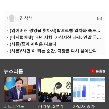
김창석
(잃어버린 경영을 찾아서)발베크행 열차와 속도의 환상: 디지털 전환과 물류 혁신의 포용적 노동 전략
[디지털애셋]‘내년 시행’ 가상자산 과세, 연말 국회 문턱 넘을까
(시론)꿈과 계획은 다르다
(시론)‘사건’이 되는 순간, 극장은 다시 살아난다
뉴스리듬
비트코인도
카카오, 2분기
가입자 증가