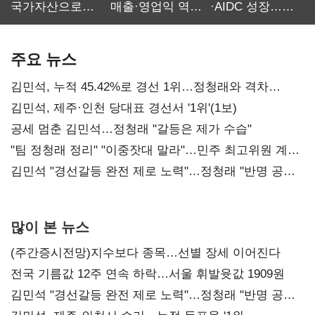
국가자산으로…'
매출·영업익 역대
·AIDC 성장…
보관·평가·처분'
최대…에이전트
SKT 2분기 성장
기준은 숙제
AI 수익화 관건
본궤도
주요 뉴스
김민석, 누적 45.42%로 경선 1위…정청래와 격차
0.86%p(2보)
김민석, 제주·인천 당대표 경선서 '1위'(1보)
공세 멈춘 김민석…정청래 "갈등은 제가 수습"
"팀 정청래 정리" "이중잣대 말라"…민주 최고위원 계파
다툼 격화
김민석 "경선갈등 완전 제로 노력"…정청래 "반명 공세
사과부터"
많이 본 뉴스
(주간증시전망)지수보다 종목…선별 장세 이어진다
전국 기름값 12주 연속 하락…서울 휘발윳값 1909원
김민석 "경선갈등 완전 제로 노력"…정청래 "반명 공세