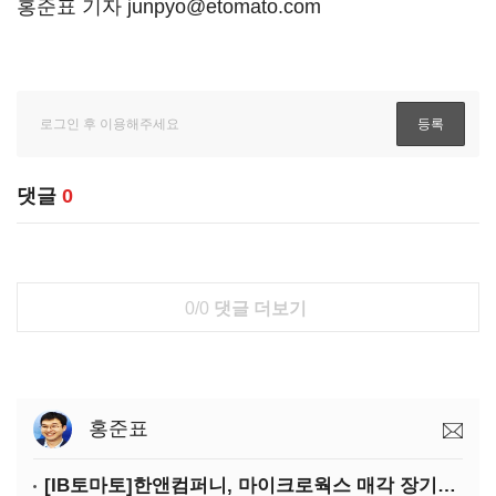
홍준표 기자 junpyo@etomato.com
댓글
0
0/0
댓글 더보기
홍준표
[IB토마토]한앤컴퍼니, 마이크로웍스 매각 장기화 대비…배당 회수판 깔았다