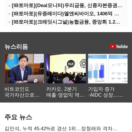
[IB토마토](Deal모니터)우리금융, 신종자본증권 발행했지만 차환금리 '부담'
[IB토마토](유증레이다)엘앤씨바이오, 1406억 유증…최대주주는 절반만 청약
[IB토마토](크레딧시그널)농협금융, 중앙회 1.2조 지원받아 생산적금융 확대
뉴스리듬
비트코인도
카카오, 2분기
가입자 증가
국가자산으로…'
매출·영업익 역대
·AIDC 성장…
보관·평가·처분'
최대…에이전트
SKT 2분기 성장
기준은 숙제
AI 수익화 관건
본궤도
주요 뉴스
김민석, 누적 45.42%로 경선 1위…정청래와 격차