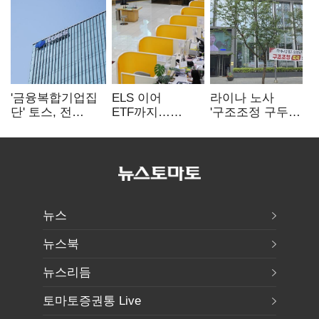
'금융복합기업집
ELS 이어
라이나 노사
단' 토스, 전
ETF까지…
'구조조정 구두
계열사 내부통제
고위험상품 판매
합의안' 도출
표준화
제동 걸린 은행
뉴스
뉴스북
뉴스리듬
토마토증권통 Live