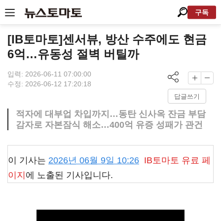
구독
[IB토마토]센서뷰, 방산 수주에도 현금
6억…유동성 절벽 버틸까
입력: 2026-06-11 07:00:00
수정: 2026-06-12 17:20:18
답글쓰기
적자에 대부업 차입까지…동탄 신사옥 잔금 부담
감자로 자본잠식 해소…400억 유증 성패가 관건
이 기사는
2026년 06월 9일 10:26
IB토마토
유료 페
이지
에 노출된 기사입니다.