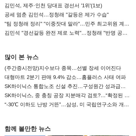
0.86%p(2보)
김민석, 제주·인천 당대표 경선서 '1위'(1보)
공세 멈춘 김민석…정청래 "갈등은 제가 수습"
"팀 정청래 정리" "이중잣대 말라"…민주 최고위원 계파
다툼 격화
김민석 "경선갈등 완전 제로 노력"…정청래 "반명 공세
사과부터"
많이 본 뉴스
(주간증시전망)지수보다 종목…선별 장세 이어진다
대형마트 2분기 판매 9.4% 감소…홈플러스 사태 여파
SK하이닉스 통합노조 신설 추진…구성원간 성과급
불만 확산
SK하이닉스, 중 충칭 공장 지분매각 검토?…“확정된 바
없어”
“-30℃ 이하도 난방 거뜬”…삼성, 미 국립연구소와 개발
협력
함께 볼만한 뉴스