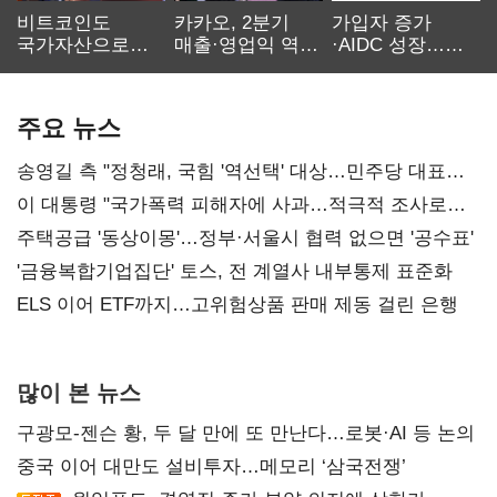
비트코인도
카카오, 2분기
가입자 증가
국가자산으로…'
매출·영업익 역대
·AIDC 성장…
보관·평가·처분'
최대…에이전트
SKT 2분기 성장
기준은 숙제
AI 수익화 관건
본궤도
주요 뉴스
송영길 측 "정청래, 국힘 '역선택' 대상…민주당 대표로
총선 지휘 못해"
이 대통령 "국가폭력 피해자에 사과…적극적 조사로
진실 밝혀야"
주택공급 '동상이몽'…정부·서울시 협력 없으면 '공수표'
'금융복합기업집단' 토스, 전 계열사 내부통제 표준화
ELS 이어 ETF까지…고위험상품 판매 제동 걸린 은행
많이 본 뉴스
구광모-젠슨 황, 두 달 만에 또 만난다…로봇·AI 등 논의
중국 이어 대만도 설비투자…메모리 ‘삼국전쟁’