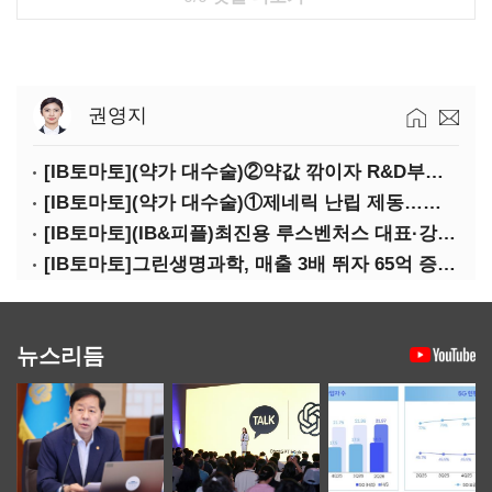
권영지
[IB토마토](약가 대수술)②약값 깎이자 R&D부터 축소…제약업계 비상경영 돌입
[IB토마토](약가 대수술)①제네릭 난립 제동…중소 제약사 수익성 비상
[IB토마토](IB&피플)최진용 루스벤처스 대표·강승순 이사
[IB토마토]그린생명과학, 매출 3배 뛰자 65억 증설…상위 2곳 의존도 82%
뉴스리듬