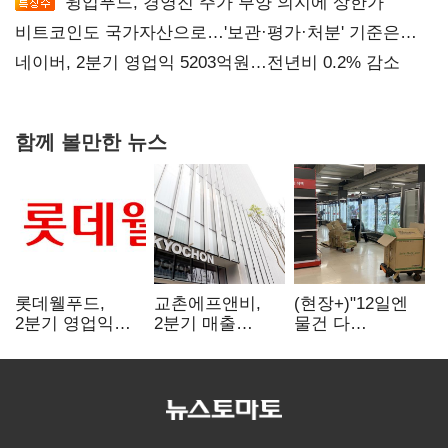
윙입푸드, 경영진 주가 부양 의지에 상한가
비트코인도 국가자산으로…'보관·평가·처분' 기준은
숙제
네이버, 2분기 영업익 5203억원…전년비 0.2% 감소
함께 볼만한 뉴스
롯데웰푸드,
교촌에프앤비,
(현장+)"12일엔
2분기 영업익
2분기 매출
물건 다
89%↑…해외
1323억원…
들어와요"…빈
사업이 실적 견인
전년보다 4.9%↑
매대 채우며 문
연 홈플러스