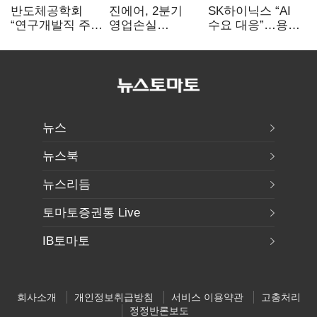
반도체공학회
진에어, 2분기
SK하이닉스 “AI
“연구개발직 주
영업손실
수요 대응”…용인
52시간제
731억…유가
·청주 팹에 54조
개선해야”
상승 여파
투자
뉴스
뉴스북
뉴스리듬
토마토증권통 Live
IB토마토
회사소개
개인정보취급방침
서비스 이용약관
고충처리
정정반론보도