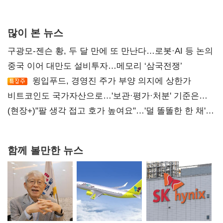
많이 본 뉴스
구광모-젠슨 황, 두 달 만에 또 만난다…로봇·AI 등 논의
중국 이어 대만도 설비투자…메모리 ‘삼국전쟁’
윙입푸드, 경영진 주가 부양 의지에 상한가
비트코인도 국가자산으로…'보관·평가·처분' 기준은
숙제
(현장+)"팔 생각 접고 호가 높여요"…'덜 똘똘한 한 채'
20억 키맞추기
함께 볼만한 뉴스