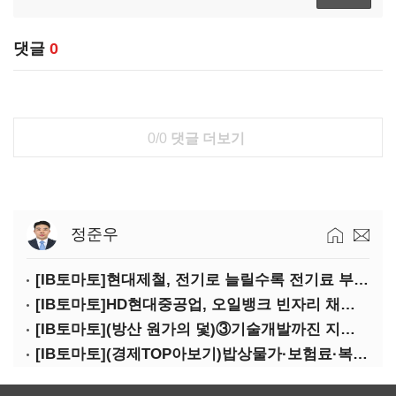
댓글
0
0/0
댓글 더보기
정준우
[IB토마토]현대제철, 전기로 늘릴수록 전기료 부담…저탄소 전환의 역설
[IB토마토]HD현대중공업, 오일뱅크 빈자리 채웠다…그룹 배당 핵심축 부상
[IB토마토](방산 원가의 덫)③기술개발까진 지원…수출은 각자도생
[IB토마토](경제TOP아보기)밥상물가·보험료·복구비…장마가 내미는 청구서