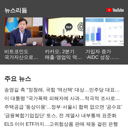
뉴스리듬
비트코인도
카카오, 2분기
가입자 증가
국가자산으로…'
매출·영업익 역대
·AIDC 성장…
보관·평가·처분'
최대…에이전트
SKT 2분기 성장
기준은 숙제
AI 수익화 관건
본궤도
주요 뉴스
송영길 측 "정청래, 국힘 '역선택' 대상…민주당 대표로
총선 지휘 못해"
이 대통령 "국가폭력 피해자에 사과…적극적 조사로
진실 밝혀야"
주택공급 '동상이몽'…정부·서울시 협력 없으면 '공수표'
'금융복합기업집단' 토스, 전 계열사 내부통제 표준화
ELS 이어 ETF까지…고위험상품 판매 제동 걸린 은행