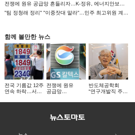
때리기
전쟁에 원유 공급망 흔들리자…K-정유, 에너지안보
핵심으로 재부상
"팀 정청래 정리" "이중잣대 말라"…민주 최고위원 계파
다툼 격화
함께 볼만한 뉴스
전국 기름값 12주
전쟁에 원유
반도체공학회
연속 하락…서울
공급망
“연구개발직 주
휘발윳값 1909원
흔들리자…K-
52시간제
정유, 에너지안보
개선해야”
핵심으로 재부상