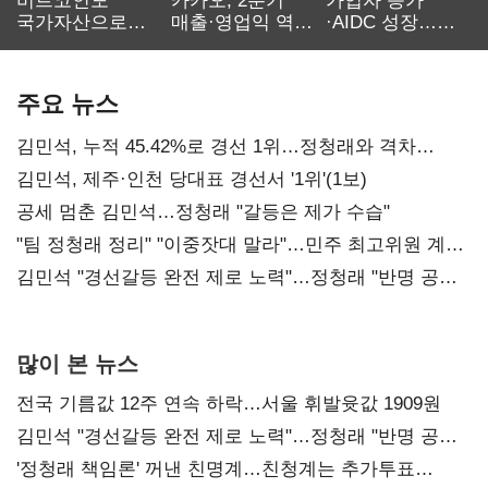
비트코인도
카카오, 2분기
가입자 증가
국가자산으로…'
매출·영업익 역대
·AIDC 성장…
보관·평가·처분'
최대…에이전트
SKT 2분기 성장
기준은 숙제
AI 수익화 관건
본궤도
주요 뉴스
김민석, 누적 45.42%로 경선 1위…정청래와 격차
0.86%p(2보)
김민석, 제주·인천 당대표 경선서 '1위'(1보)
공세 멈춘 김민석…정청래 "갈등은 제가 수습"
"팀 정청래 정리" "이중잣대 말라"…민주 최고위원 계파
다툼 격화
김민석 "경선갈등 완전 제로 노력"…정청래 "반명 공세
사과부터"
많이 본 뉴스
전국 기름값 12주 연속 하락…서울 휘발윳값 1909원
김민석 "경선갈등 완전 제로 노력"…정청래 "반명 공세
사과부터"
'정청래 책임론' 꺼낸 친명계…친청계는 추가투표