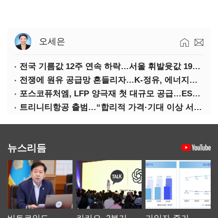
오세은
전국 기름값 12주 연속 하락…서울 휘발윳값 1909원
전쟁에 원유 공급망 흔들리자…K-정유, 에너지안보 핵심으로 재부상
포스코퓨처엠, LFP 양극재 첫 대규모 공급…ESS 시장 공략
트리니티항공 출범…“합리적 가격·기대 이상 서비스로 승부”
뉴스리듬