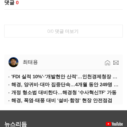
댓글
0
0/0
댓글 더보기
최태용
'FDI 실적 10%'·'개발현안 산적'…인천경제청장 구원투수 찾기
해경, 양귀비·대마 집중단속…4개월 동안 249명 검거
개정 형소법 대비한다…해경청 '수사혁신TF' 가동
해경, 폭염·태풍 대비 '설비·함정' 현장 안전점검
뉴스리듬