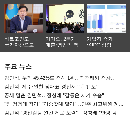
비트코인도
카카오, 2분기
가입자 증가
국가자산으로…'
매출·영업익 역대
·AIDC 성장…
보관·평가·처분'
최대…에이전트
SKT 2분기 성장
기준은 숙제
AI 수익화 관건
본궤도
주요 뉴스
김민석, 누적 45.42%로 경선 1위…정청래와 격차
0.86%p(2보)
김민석, 제주·인천 당대표 경선서 '1위'(1보)
공세 멈춘 김민석…정청래 "갈등은 제가 수습"
"팀 정청래 정리" "이중잣대 말라"…민주 최고위원 계파
다툼 격화
김민석 "경선갈등 완전 제로 노력"…정청래 "반명 공세
사과부터"