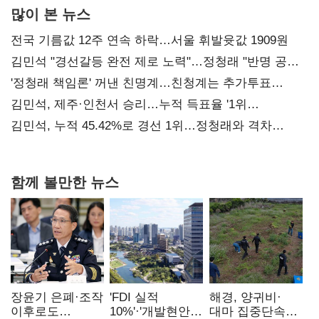
많이 본 뉴스
전국 기름값 12주 연속 하락…서울 휘발윳값 1909원
김민석 "경선갈등 완전 제로 노력"…정청래 "반명 공세
사과부터"
'정청래 책임론' 꺼낸 친명계…친청계는 추가투표
때리기
김민석, 제주·인천서 승리…누적 득표율 '1위
탈환'(종합)
김민석, 누적 45.42%로 경선 1위…정청래와 격차
0.86%p(2보)
함께 볼만한 뉴스
장윤기 은폐·조작
'FDI 실적
해경, 양귀비·
이후로도
10%'·'개발현안
대마 집중단속…