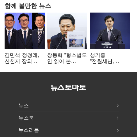
함께 볼만한 뉴스
김민석·정청래,
장동혁 "형소법도
성기홍
신천지 장외
안 읽어 본
"전월세난,
설전…송영길
대통령…빛의
세금보단 수요·
"호남 계몽 규탄"
속도로 무너질
공급 문제"…닥공
것"
시사
뉴스
뉴스북
뉴스리듬