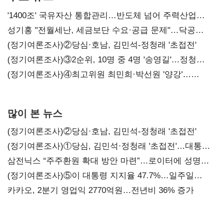
'1400조' 국유자산 통합관리…반도체 넘어 주력산업
구조혁신
성기홍 "전월세난, 세금보단 수요·공급 문제"…닥공
시사
(정기여론조사)②당심·호남, 김민석-정청래 '초접전'
(정기여론조사)③2순위, 10명 중 4명 '송영길'…정청래
'한 자릿수'
(정기여론조사)④최고위원 최민희·박선원 '양강'…
서미화·이성윤·임미애 뒤이어
많이 본 뉴스
(정기여론조사)②당심·호남, 김민석-정청래 '초접전'
(정기여론조사)①당심, 김민석·정청래 '초접전'…대통령
지지도 '50% 아래로'(종합)
삼전닉스 “주주환원 확대 방안 마련”…로이터에 성명
보내
(정기여론조사)⑤이 대통령 지지율 47.7%…일주일
만에 다시 40%대
카카오, 2분기 영업익 2770억원…전년비 36% 증가