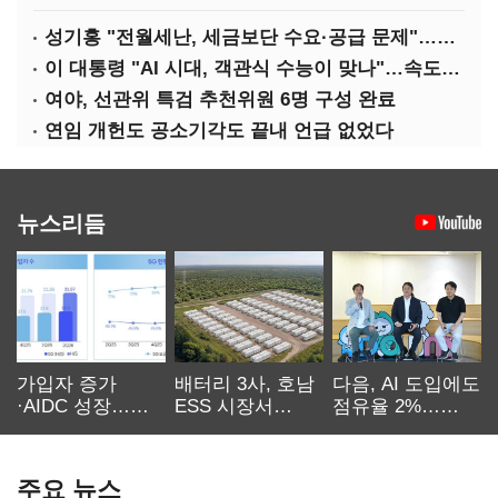
성기홍 "전월세난, 세금보단 수요·공급 문제"…닥공 시사
이 대통령 "AI 시대, 객관식 수능이 맞나"…속도전 '경계'
여야, 선관위 특검 추천위원 6명 구성 완료
연임 개헌도 공소기각도 끝내 언급 없었다
뉴스리듬
가입자 증가
배터리 3사, 호남
다음, AI 도입에도
·AIDC 성장…
ESS 시장서
점유율 2%…
SKT 2분기 성장
‘격돌’
에이전트
본궤도
차별화가 관건
주요 뉴스