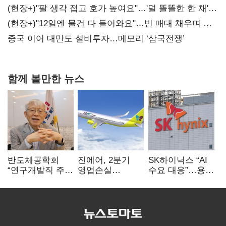
숙제
(현장+)"팔 생각 접고 호가 높여요"…'덜 똘똘한 한 채'
20억 키맞추기
(현장+)"12일엔 물건 다 들어와요"…빈 매대 채우며 문
연 홈플러스
중국 이어 대만도 설비투자…메모리 ‘삼국전쟁’
함께 볼만한 뉴스
반도체공학회
진에어, 2분기
SK하이닉스 “AI
“연구개발직 주
영업손실
수요 대응”…용인
52시간제
731억…유가
·청주 팹에 54조
개선해야”
상승 여파
투자