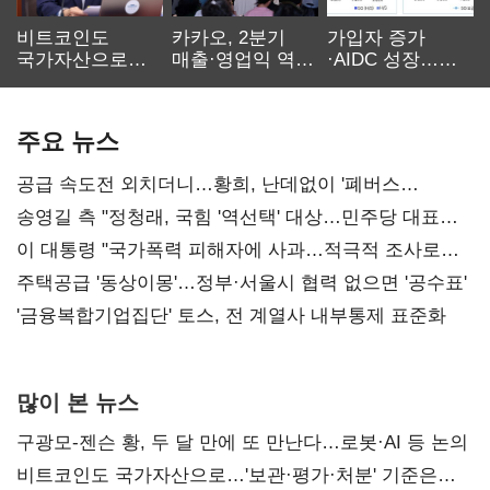
비트코인도
카카오, 2분기
가입자 증가
국가자산으로…'
매출·영업익 역대
·AIDC 성장…
보관·평가·처분'
최대…에이전트
SKT 2분기 성장
기준은 숙제
AI 수익화 관건
본궤도
주요 뉴스
공급 속도전 외치더니…황희, 난데없이 '폐버스
리모델링' 제안
송영길 측 "정청래, 국힘 '역선택' 대상…민주당 대표로
총선 지휘 못해"
이 대통령 "국가폭력 피해자에 사과…적극적 조사로
진실 밝혀야"
주택공급 '동상이몽'…정부·서울시 협력 없으면 '공수표'
'금융복합기업집단' 토스, 전 계열사 내부통제 표준화
많이 본 뉴스
구광모-젠슨 황, 두 달 만에 또 만난다…로봇·AI 등 논의
비트코인도 국가자산으로…'보관·평가·처분' 기준은