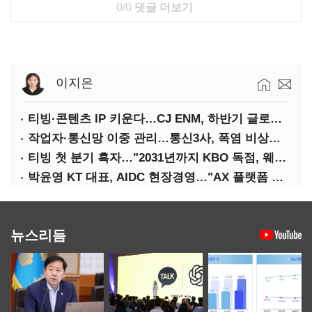
0/0
댓글 더보기
이지은
티빙·콘텐츠 IP 키운다…CJ ENM, 하반기 글로벌 확장 가속
작업자·통신망 이중 관리…통신3사, 폭염 비상대응 돌입
티빙 첫 분기 흑자…"2031년까지 KBO 독점, 웨이브 합병도 속도"
박윤영 KT 대표, AIDC 현장경영…"AX 플랫폼 핵심 인프라로 키운다"
뉴스리듬