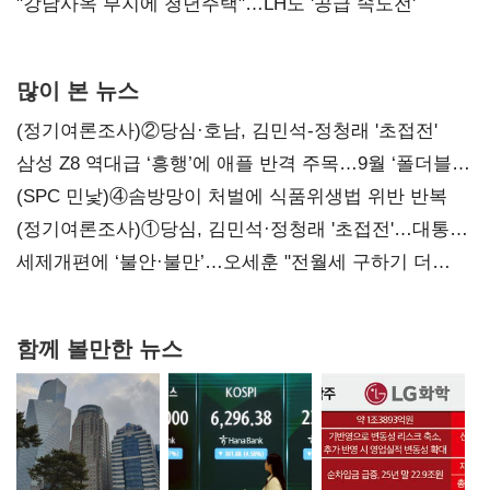
"강남사옥 부지에 청년주택"…LH도 '공급 속도전'
많이 본 뉴스
(정기여론조사)②당심·호남, 김민석-정청래 '초접전'
삼성 Z8 역대급 ‘흥행’에 애플 반격 주목…9월 ‘폴더블
대전’
(SPC 민낯)④솜방망이 처벌에 식품위생법 위반 반복
(정기여론조사)①당심, 김민석·정청래 '초접전'…대통령
지지도 '50% 아래로'(종합)
세제개편에 ‘불안·불만’…오세훈 "전월세 구하기 더
힘들어질 것"
함께 볼만한 뉴스