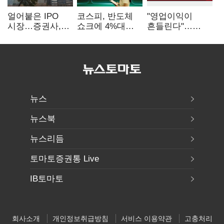
얼어붙은 IPO
코스피, 반도체
"영업이익이
시장…증권사,
쇼크에 4%대
흔들린다"…
하반기 '대어
급락…코스닥은
화학주, IFRS
전쟁' 기대
5거래일째 상승
18에 취약
뉴스
뉴스북
뉴스리듬
토마토증권통 Live
IB토마토
회사소개
개인정보취급방침
서비스 이용약관
고충처리