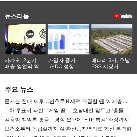
뉴스리듬
카카오, 2분기
가입자 증가
배터리 3사, 호남
매출·영업익 역대
·AIDC 성장…
ESS 시장서
최대…에이전트
SKT 2분기 성장
‘격돌’
AI 수익화 관건
본궤도
주요 뉴스
문제는 전대 이후…선호투표제로 뒤집힐 땐 '지지층
불복'
"1차 투표서 과반" "게임 끝"…호남대전 앞두고 '충돌'
김용범 책임론 봇물…경질 요구에 'ETF 특검' 주장까지
보건소부터 응급실까지 AI 확산…지역의료 혁신 본격화