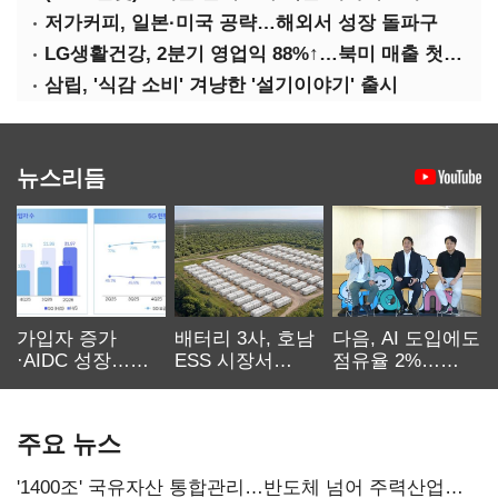
저가커피, 일본·미국 공략…해외서 성장 돌파구
LG생활건강, 2분기 영업익 88%↑…북미 매출 첫 중국 추월
삼립, '식감 소비' 겨냥한 '설기이야기' 출시
뉴스리듬
가입자 증가
배터리 3사, 호남
다음, AI 도입에도
·AIDC 성장…
ESS 시장서
점유율 2%…
SKT 2분기 성장
‘격돌’
에이전트
본궤도
차별화가 관건
주요 뉴스
'1400조' 국유자산 통합관리…반도체 넘어 주력산업