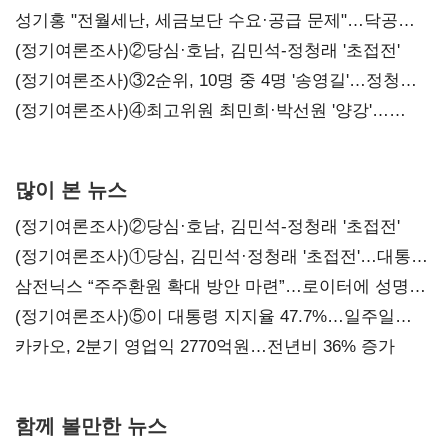
구조혁신
성기홍 "전월세난, 세금보단 수요·공급 문제"…닥공
시사
(정기여론조사)②당심·호남, 김민석-정청래 '초접전'
(정기여론조사)③2순위, 10명 중 4명 '송영길'…정청래
'한 자릿수'
(정기여론조사)④최고위원 최민희·박선원 '양강'…
서미화·이성윤·임미애 뒤이어
많이 본 뉴스
(정기여론조사)②당심·호남, 김민석-정청래 '초접전'
(정기여론조사)①당심, 김민석·정청래 '초접전'…대통령
지지도 '50% 아래로'(종합)
삼전닉스 “주주환원 확대 방안 마련”…로이터에 성명
보내
(정기여론조사)⑤이 대통령 지지율 47.7%…일주일
만에 다시 40%대
카카오, 2분기 영업익 2770억원…전년비 36% 증가
함께 볼만한 뉴스