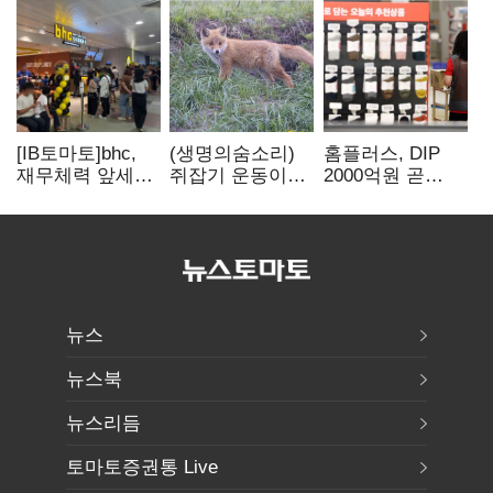
[IB토마토]bhc,
(생명의숨소리)
홈플러스, DIP
재무체력 앞세워
쥐잡기 운동이
2000억원 곧
해외
잡은 여우들에
입금…67곳 매장
투자…'본게임'
대하여
영업 재개 예정
속도
뉴스
뉴스북
뉴스리듬
토마토증권통 Live