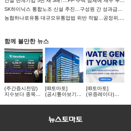
건설 한계기업 5년 새 3배↑…PF·주택 침체에 재무 부담
확대
SK하이닉스 통합노조 신설 추진…구성원 간 성과급
불만 확산
농협하나로유통 대규모유통업법 위반 적발…공정위,
과징금 4억6200만원 부과
함께 볼만한 뉴스
(주간증시전망)
[IB토마토]
[IB토마토]
지수보다 종목…
(공시톺아보기)
(유증레이다)
선별 장세
수주 공시, 왜
툴젠, 조달액
이어진다
바로 매출로
3분의 1 토막…
잡히지 않을까
특허소송
비용부터 챙긴다