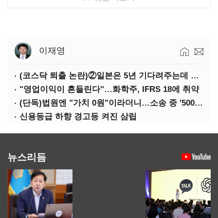
이재영
(코스닥 퇴출 논란)②일본은 5년 기다려주는데 우리는 당장 퇴출?…시간만으론 부족한 코스닥 구하기
"영업이익이 흔들린다"…화학주, IFRS 18에 취약
(단독)법원엔 "가치 0원"이라더니…소송 중 '500원 유증' 강행한 라인게임즈
신용등급 하향 경고등 켜진 삼립
뉴스리듬