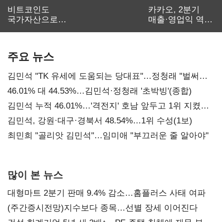
비트코인도
카카오, 2분기
국가자산으로…'
매출·영업익 역대
보관·평가·처분'
최대…에이전트
기준은 숙제
AI 수익화 관건
주요 뉴스
김민석 "TK 유세에 도움되는 당대표"…정청래 "벌써
대표된 양 당직 배분"
46.01% 대 44.53%…김민석·정청래 '초박빙'(종합)
김민석 누적 46.01%…'격전지' 호남 앞두고 1위 지켰다
(2보)
김민석, 강원·대구·경북서 48.54%…1위 수성(1보)
최민희 "골리앗 김민석"…임미애 "부끄러운 줄 알아야"
많이 본 뉴스
대형마트 2분기 판매 9.4% 감소…홈플러스 사태 여파
(주간증시전망)지수보다 종목…선별 장세 이어진다