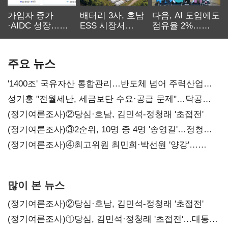
가입자 증가
배터리 3사, 호남
다음, AI 도입에도
·AIDC 성장…
ESS 시장서
점유율 2%…
SKT 2분기 성장
‘격돌’
에이전트
본궤도
차별화가 관건
주요 뉴스
'1400조' 국유자산 통합관리…반도체 넘어 주력산업
구조혁신
성기홍 "전월세난, 세금보단 수요·공급 문제"…닥공
시사
(정기여론조사)②당심·호남, 김민석-정청래 '초접전'
(정기여론조사)③2순위, 10명 중 4명 '송영길'…정청래
'한 자릿수'
(정기여론조사)④최고위원 최민희·박선원 '양강'…
서미화·이성윤·임미애 뒤이어
많이 본 뉴스
(정기여론조사)②당심·호남, 김민석-정청래 '초접전'
(정기여론조사)①당심, 김민석·정청래 '초접전'…대통령