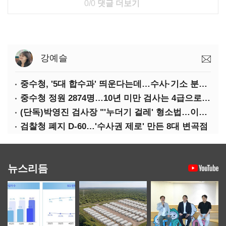
0/0
댓글 더보기
강예슬
중수청, '5대 합수과' 띄운다는데…수사·기소 분리로 협력방안 '부재'
중수청 정원 2874명…10년 미만 검사는 4급으로 임용
(단독)박영진 검사장 "'누더기 걸레' 형소법…이재명 대통령 책임져야"
검찰청 폐지 D-60…'수사권 제로' 만든 8대 변곡점
뉴스리듬