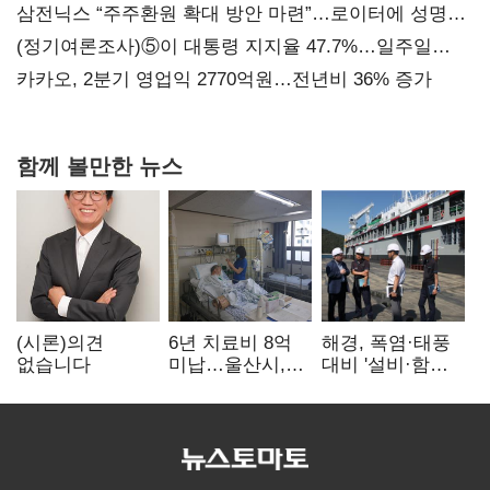
지지도 '50% 아래로'(종합)
삼전닉스 “주주환원 확대 방안 마련”…로이터에 성명
보내
(정기여론조사)⑤이 대통령 지지율 47.7%…일주일
만에 다시 40%대
카카오, 2분기 영업익 2770억원…전년비 36% 증가
함께 볼만한 뉴스
(시론)의견
6년 치료비 8억
해경, 폭염·태풍
없습니다
미납…울산시,
대비 '설비·함정'
중증 외국인 환자
현장 안전점검
대응 매뉴얼
만든다