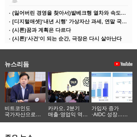
(잃어버린 경영을 찾아서)발베크행 열차와 속도의 환상: 디지털 전환과 물류 혁신의 포용적 노동 전략
[디지털애셋]‘내년 시행’ 가상자산 과세, 연말 국회 문턱 넘을까
(시론)꿈과 계획은 다르다
(시론)‘사건’이 되는 순간, 극장은 다시 살아난다
뉴스리듬
비트코인도
카카오, 2분기
가입자 증가
국가자산으로…'
매출·영업익 역대
·AIDC 성장…
보관·평가·처분'
최대…에이전트
SKT 2분기 성장
기준은 숙제
AI 수익화 관건
본궤도