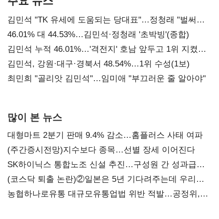
주요 뉴스
김민석 "TK 유세에 도움되는 당대표"…정청래 "벌써
대표된 양 당직 배분"
46.01% 대 44.53%…김민석·정청래 '초박빙'(종합)
김민석 누적 46.01%…'격전지' 호남 앞두고 1위 지켰다
(2보)
김민석, 강원·대구·경북서 48.54%…1위 수성(1보)
최민희 "골리앗 김민석"…임미애 "부끄러운 줄 알아야"
많이 본 뉴스
대형마트 2분기 판매 9.4% 감소…홈플러스 사태 여파
(주간증시전망)지수보다 종목…선별 장세 이어진다
SK하이닉스 통합노조 신설 추진…구성원 간 성과급
불만 확산
(코스닥 퇴출 논란)②일본은 5년 기다려주는데 우리는
당장 퇴출?…시간만으론 부족한 코스닥 구하기
농협하나로유통 대규모유통업법 위반 적발…공정위,
과징금 4억6200만원 부과