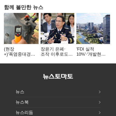
함께 볼만한 뉴스
(현장
장윤기 은폐·
'FDI 실적
+)'폭염중대경보'
조작 이후로도
10%'·'개발현안
에도 농촌
정보유출·
산적'…
이주노동자는
내부비위…경찰
인천경제청장
강행군…'야외작
신뢰는 어디에
구원투수 찾기
업 중지' 권고도
무시
뉴스
뉴스북
뉴스리듬