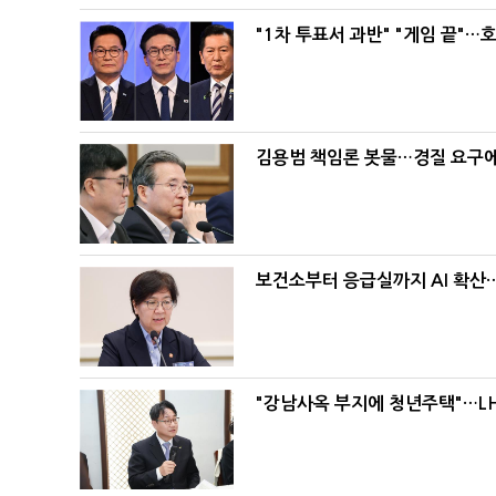
"1차 투표서 과반" "게임 끝"…
김용범 책임론 봇물…경질 요구에 
보건소부터 응급실까지 AI 확산
"강남사옥 부지에 청년주택"…LH