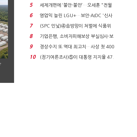
로이터에 성명...
5
세제개편에 ‘불안·불만’…오세훈 "전월
세 구하기 더 ...
6
영업익 늘린 LGU+…보안·AIDC '신사
업 드라이브'...
7
(SPC 민낯)④솜방망이 처벌에 식품위
생법 위반 반복...
8
기업은행, 소비자피해보상 부실심사·보
이스피싱 공시 ...
9
경상수지 또 역대 최고치…사상 첫 400
억달러에 '3% 성...
10
(정기여론조사)⑤이 대통령 지지율 47.
7%…일주일 만에 ...
’