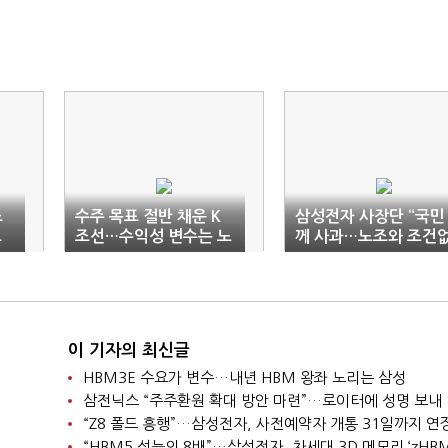
조
수주 목표 절반 채운 K
삼성전자 사장단 “국민
고
조선…수익성 변수는 노
께 사과…노조와 조건
조 ‘청구서’
이 대화 임할 것”
이 기자의 최신글
HBM3E 수요가 변수…내년 HBM 왕좌 노리는 삼성
삼전닉스 “주주환원 확대 방안 마련”…로이터에 성명 보내
“Z8 폴드 흥행”…삼성전자, 사전예약자 개통 31일까지 연
“HBM5 성능의 8배”…삼성전자, 차세대 3D 메모리 ‘zHBM