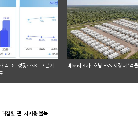
·AIDC 성장…SKT 2분기
배터리 3사, 호남 ESS 시장서 ‘격돌
도
뒤집힐 땐 '지지층 불복'