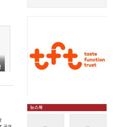
없
뉴스북
장
’ 공개