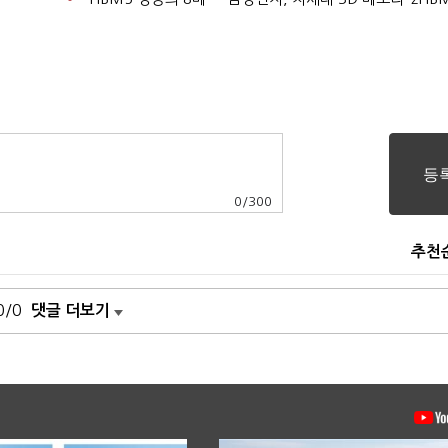
0
/
300
추천
0/0
댓글 더보기