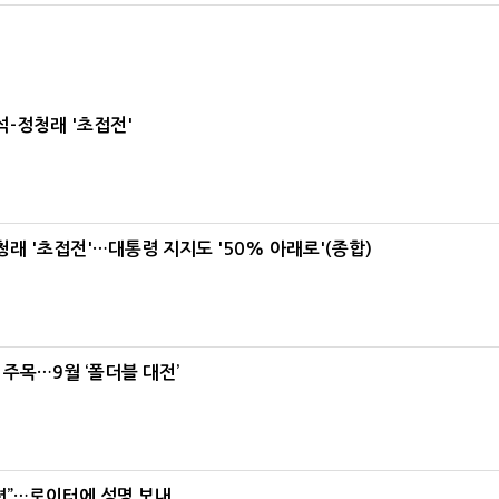
-정청래 '초접전'
래 '초접전'…대통령 지지도 '50% 아래로'(종합)
 주목…9월 ‘폴더블 대전’
련”…로이터에 성명 보내