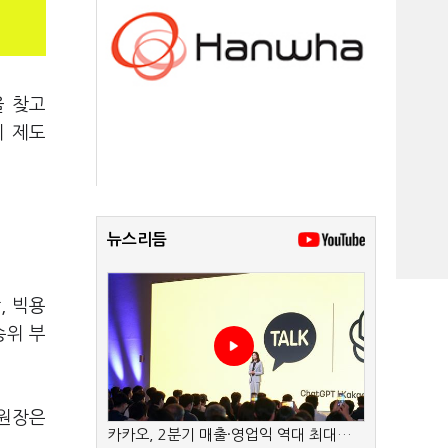
을 찾고
지 제도
뉴스리듬
, 빅용
송위 부
위원장은
카카오, 2분기 매출·영업익 역대 최대…