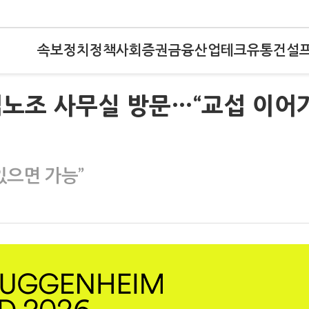
속보
정치
정책
사회
증권
금융
산업
테크
유통
건설
업노조 사무실 방문…“교섭 이어
있으면 가능”