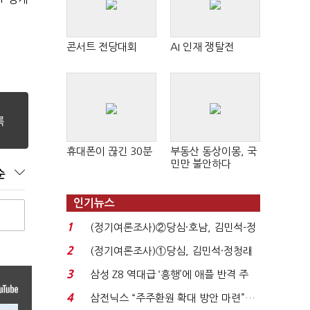
콘서트 전당대회
AI 인재 쟁탈전
휴대폰이 끊긴 30분
부동산 동상이몽, 국
민만 불안하다
순
인기뉴스
1
(정기여론조사)②당심·호남, 김민석-정
청래 '초접전'...
2
(정기여론조사)①당심, 김민석·정청래
'초접전'…대통령 ...
3
삼성 Z8 역대급 ‘흥행’에 애플 반격 주
목…9월 ‘폴...
4
삼전닉스 “주주환원 확대 방안 마련”…