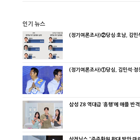
인기 뉴스
(정기여론조사)②당심·호남, 김민석
(정기여론조사)①당심, 김민석·정청
삼성 Z8 역대급 ‘흥행’에 애플 반격
삼전닉스 “주주환원 확대 방안 마