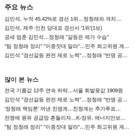
주요 뉴스
김민석, 누적 45.42%로 경선 1위…정청래와 격차
0.86%p(2보)
김민석, 제주·인천 당대표 경선서 '1위'(1보)
공세 멈춘 김민석…정청래 "갈등은 제가 수습"
"팀 정청래 정리" "이중잣대 말라"…민주 최고위원 계파
다툼 격화
김민석 "경선갈등 완전 제로 노력"…정청래 "반명 공세
사과부터"
많이 본 뉴스
전국 기름값 12주 연속 하락…서울 휘발윳값 1909원
김민석 "경선갈등 완전 제로 노력"…정청래 "반명 공세
사과부터"
'정청래 책임론' 꺼낸 친명계…친청계는 추가투표
때리기
전쟁에 원유 공급망 흔들리자…K-정유, 에너지안보
핵심으로 재부상
"팀 정청래 정리" "이중잣대 말라"…민주 최고위원 계파