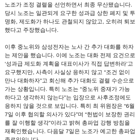
노조가 조정 결렬을 선언하면서 최종 무산됐습니다
.
당시 노조는 일관되게 요구한 성과급 상한 폐지 및 투
명화
,
제도화가 하나도 관철되지 않았고
,
오히려 퇴보
했다고 주장했습니다
.
이후 중노위와 삼성전자는 노사 간 추가 대화를 하자
는 제안을 했습니다
.
이에 노조는 대화 전제 요건으로
‘
성과급 제도화 계획을 대표이사가 직접 답변하라
’
고
요구했지만
,
사측이 사실상 응하지 않고
“
조건 없이
만나 대화하자
”
고 회신해 추가 대화도 결렬 수순으로
가는 상황입니다
.
특히 노조는
“
중노위 중재가 가능
하다고 생각하지 않는다
”
는 입장으로 사후조정에도
응하지 않을 것으로 보입니다
.
특히 최 위원장은
“6
월
7
일 이후 협의할 의사가 있다
”
며
“
헌법이 보장한 권리
를 잘 이행할 생각
”
이라고 밝혀 총파업 강행 방침을
재확인했습니다
. 다음달
7
일은 노조가 예고한 총파업
종료일입니다
.