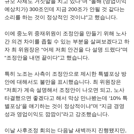
규모 자체도 거짓말을 치고 있다
”
며
“
올해
(
영업이익
예상치가
) 300
조인데 지금
200
조가 안될 것 같다는
소리를 하는 것이 정상적인 것이냐
”
고 했습니다
.
이에 중노위 중재위원이 조정안을 만들기 위해 노사
간 의견 차이를 좁힐 수 있는 부분을 살펴보겠다고 하
자 최 위원장은
“
어제 저희 안건을 다 설명 드렸다
”
며
“
조정안을 내면 끝이다
”
고 했습니다
.
특히 노조는 사측이 조정안으로 제시한 특별포상 방
안에 대해서도 불만을 표시했습니다
.
최 위원장은
“
저희가 계속 설명해서 조정안이 나오면 되고
,
노사
타결했으면 좋겠다고 해서 막상 만나봤는데
‘10%
특
별포상
’
을 얘기하는 것이 정상적이냐
”
며
“
지금 경영
성과 영업이익도 깜깜이
”
라고 강조했습니다
.
이날 사후조정 회의는 다음날 새벽까지 진행됐지만
,