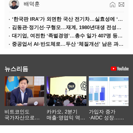
배덕훈
‘한국판 IRA’가 외면한 국산 전기차…실효성에 ‘의문’
김동관·정기선·구형모…재계, 1980년대생 전성시대
대기업, 여전한 ‘족벌경영’…총수 일가 407명 등기임원
중공업서 AI·반도체로…두산 ‘체질개선’ 남은 과제는
뉴스리듬
비트코인도
카카오, 2분기
가입자 증가
국가자산으로…'
매출·영업익 역대
·AIDC 성장…
보관·평가·처분'
최대…에이전트
SKT 2분기 성장
기준은 숙제
AI 수익화 관건
본궤도