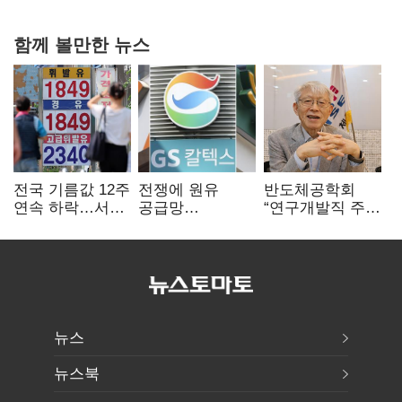
다툼 격화
함께 볼만한 뉴스
전국 기름값 12주
전쟁에 원유
반도체공학회
연속 하락…서울
공급망
“연구개발직 주
휘발윳값 1909원
흔들리자…K-
52시간제
정유, 에너지안보
개선해야”
핵심으로 재부상
뉴스
뉴스북