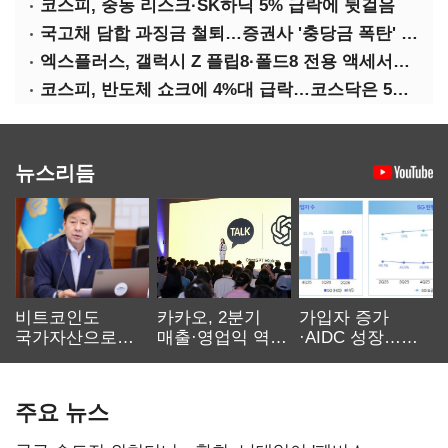
코스피, 중동 리스크·SK하닉 5% 급락에 뒷걸음
국고채 담합 과징금 철퇴…증권사 '충당금 폭탄' 우려
엑스플러스, 갤럭시 Z 플립8·폴드8 전용 액세서리 출시
코스피, 반도체 쇼크에 4%대 급락…코스닥은 5거래일째 상승
뉴스리듬
비트코인도
카카오, 2분기
가입자 증가
국가자산으로…'
매출·영업익 역대
·AIDC 성장…
보관·평가·처분'
최대…에이전트
SKT 2분기 성장
기준은 숙제
AI 수익화 관건
본궤도
주요 뉴스