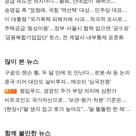
공급 속도전 외치더니…황희, 난데없이 '폐버스
리모델링' 제안
송영길 측 "정청래, 국힘 '역선택' 대상…민주당 대표로
총선 지휘 못해"
이 대통령 "국가폭력 피해자에 사과…적극적 조사로
진실 밝혀야"
주택공급 '동상이몽'…정부·서울시 협력 없으면 '공수표'
'금융복합기업집단' 토스, 전 계열사 내부통제 표준화
많이 본 뉴스
구광모-젠슨 황, 두 달 만에 또 만난다…로봇·AI 등 논의
중국 이어 대만도 설비투자…메모리 ‘삼국전쟁’
윙입푸드, 경영진 주가 부양 의지에 상한가
비트코인도 국가자산으로…'보관·평가·처분' 기준은
숙제
(현장+)"팔 생각 접고 호가 높여요"…'덜 똘똘한 한 채'
20억 키맞추기
함께 볼만한 뉴스