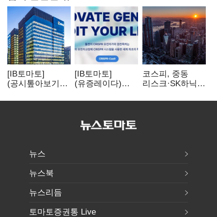
[IB토마토]
[IB토마토]
코스피, 중동
(공시톺아보기)
(유증레이다)
리스크·SK하닉
수주 공시, 왜
툴젠, 조달액
5% 급락에
바로 매출로
3분의 1 토막…
뒷걸음
잡히지 않을까
특허소송
비용부터 챙긴다
뉴스
뉴스북
뉴스리듬
토마토증권통 Live