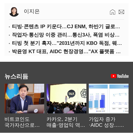
이지은
티빙·콘텐츠 IP 키운다…CJ ENM, 하반기 글로벌 확장 가속
작업자·통신망 이중 관리…통신3사, 폭염 비상대응 돌입
티빙 첫 분기 흑자…"2031년까지 KBO 독점, 웨이브 합병도 속도"
박윤영 KT 대표, AIDC 현장경영…"AX 플랫폼 핵심 인프라로 키운다"
뉴스리듬
비트코인도
카카오, 2분기
가입자 증가
국가자산으로…'
매출·영업익 역대
·AIDC 성장…
보관·평가·처분'
최대…에이전트
SKT 2분기 성장