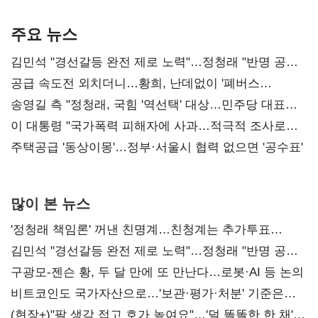
기준은 숙제
AI 수익화 관건
본궤도
주요 뉴스
김민석 "경선갈등 완전 제로 노력"…정청래 "반명 공세
사과부터"
공급 속도전 외치더니…황희, 난데없이 '폐버스
리모델링' 제안
송영길 측 "정청래, 국힘 '역선택' 대상…민주당 대표로
총선 지휘 못해"
이 대통령 "국가폭력 피해자에 사과…적극적 조사로
진실 밝혀야"
주택공급 '동상이몽'…정부·서울시 협력 없으면 '공수표'
많이 본 뉴스
'정청래 책임론' 꺼낸 친명계…친청계는 추가투표
때리기
김민석 "경선갈등 완전 제로 노력"…정청래 "반명 공세
사과부터"
구광모-젠슨 황, 두 달 만에 또 만난다…로봇·AI 등 논의
비트코인도 국가자산으로…'보관·평가·처분' 기준은
숙제
(현장+)"팔 생각 접고 호가 높여요"…'덜 똘똘한 한 채'