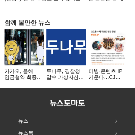
20억 키맞추기
함께 볼만한 뉴스
카카오, 올해
두나무, 경찰청
티빙·콘텐츠 IP
임금협약 최종
압수 가상자산
키운다…CJ
타결…연봉 6.3%
보관 맡는다…
ENM, 하반기
인상·격려금
커스터디 사업
글로벌 확장 가속
300만원
최종 낙찰
뉴스
뉴스북