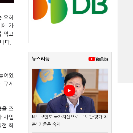
는 오히
제에 가
를 먹고
니다.
뉴스리듬
 놓여있
는 규제
금을 조
가 사업
비트코인도 국가자산으로…'보관·평가·처
분' 기준은 숙제
직전 회