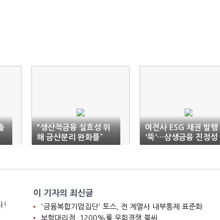
출
"생산적금융 실효성 위
여전사 ESG 채권 발행
의
해 금산분리 완화를”
'뚝'…상생금융 진정성
시험대
이 기자의 최신글
다!
'금융복합기업집단' 토스, 전 계열사 내부통제 표준화
보험대리점, 1200%룰 우회경쟁 불씨