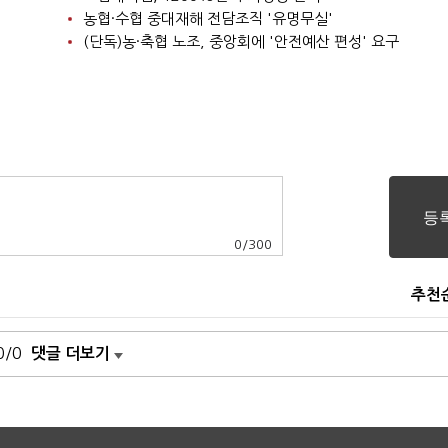
농협·수협 중대재해 전담조직 '유명무실'
(단독)농·축협 노조, 중앙회에 '안전예산 편성' 요구
0
/
300
추천
0/0
댓글 더보기