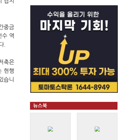
지 겹치
민간중금
건수 역
다.
 저축은
는 현행
 있습니
뉴스북