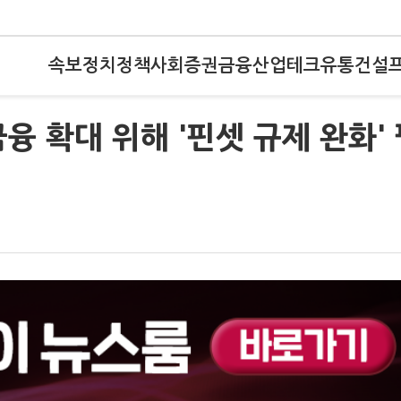
속보
정치
정책
사회
증권
금융
산업
테크
유통
건설
융 확대 위해 '핀셋 규제 완화'