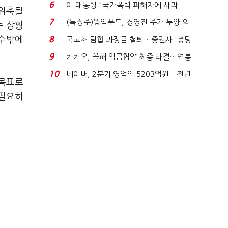
국전쟁’
6
이 대통령 "국가폭력 피해자에 사과…
 위축될
적극적 조사로 진...
7
(특징주)윙입푸드, 경영진 주가 부양 의
는 상황
지에 상한가...
 수밖에
8
국고채 담합 과징금 철퇴…증권사 '충당
금 폭탄' 우려...
9
카카오, 올해 임금협약 최종 타결…연봉
6.3% 인상·격려...
10
네이버, 2분기 영업익 5203억원…전년
 목표로
비 0.2% 감소...
 필요하