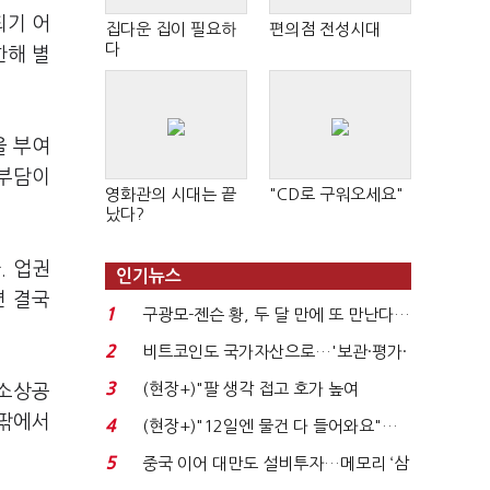
되기 어
집다운 집이 필요하
편의점 전성시대
다
한해 별
을 부여
 부담이
영화관의 시대는 끝
"CD로 구워오세요"
났다?
. 업권
인기뉴스
면 결국
1
구광모-젠슨 황, 두 달 만에 또 만난다…
로봇·AI 등 논...
2
비트코인도 국가자산으로…'보관·평가·
처분' 기준은 ...
3
(현장+)"팔 생각 접고 호가 높여
 소상공
요"…'덜 똘똘한 한 채' 20...
안팎에서
4
(현장+)"12일엔 물건 다 들어와요"…
빈 매대 채우며 문 연 ...
5
중국 이어 대만도 설비투자…메모리 ‘삼