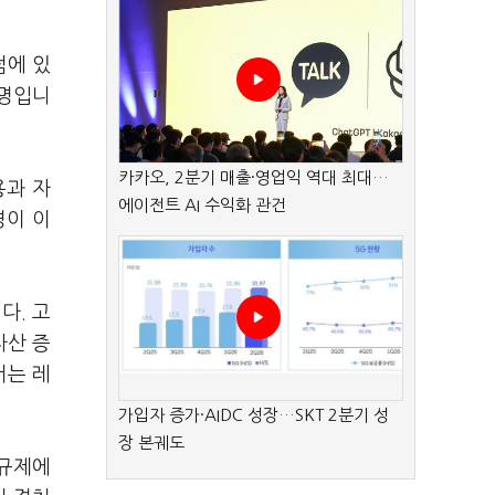
점에 있
설명입니
카카오, 2분기 매출·영업익 역대 최대…
용과 자
에이전트 AI 수익화 관건
경이 이
다. 고
자산 증
서는 레
가입자 증가·AIDC 성장…SKT 2분기 성
장 본궤도
 규제에