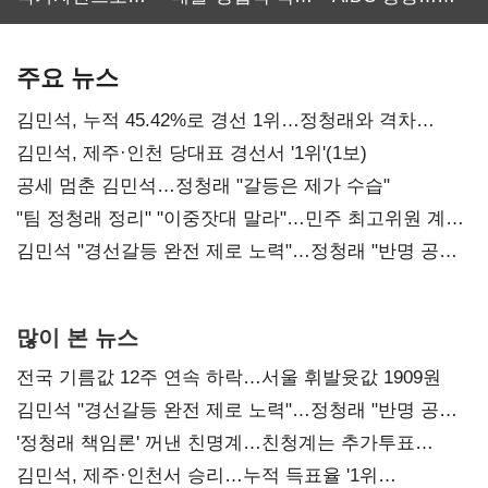
보관·평가·처분'
최대…에이전트
SKT 2분기 성장
기준은 숙제
AI 수익화 관건
본궤도
주요 뉴스
김민석, 누적 45.42%로 경선 1위…정청래와 격차
0.86%p(2보)
김민석, 제주·인천 당대표 경선서 '1위'(1보)
공세 멈춘 김민석…정청래 "갈등은 제가 수습"
"팀 정청래 정리" "이중잣대 말라"…민주 최고위원 계파
다툼 격화
김민석 "경선갈등 완전 제로 노력"…정청래 "반명 공세
사과부터"
많이 본 뉴스
전국 기름값 12주 연속 하락…서울 휘발윳값 1909원
김민석 "경선갈등 완전 제로 노력"…정청래 "반명 공세
사과부터"
'정청래 책임론' 꺼낸 친명계…친청계는 추가투표
때리기
김민석, 제주·인천서 승리…누적 득표율 '1위