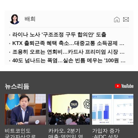
배희
라이나 노사 '구조조정 구두 합의안' 도출
KTX 출퇴근족 혜택 축소…대중교통 소득공제 개편
조용히 오르는 연회비…카드사 프리미엄 시장 정조준
40도 넘나드는 폭염…실손 빈틈 메우는 '100원 미니보험'
뉴스리듬
비트코인도
카카오, 2분기
가입자 증가
국가자산으로…'
매출·영업익 역대
·AIDC 성장…