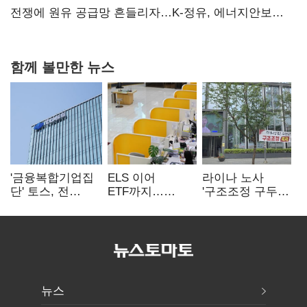
탈환'(종합)
전쟁에 원유 공급망 흔들리자…K-정유, 에너지안보
핵심으로 재부상
함께 볼만한 뉴스
'금융복합기업집
ELS 이어
라이나 노사
단' 토스, 전
ETF까지…
'구조조정 구두
계열사 내부통제
고위험상품 판매
합의안' 도출
표준화
제동 걸린 은행
뉴스