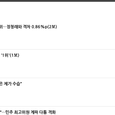
1위…정청래와 격차 0.86%p(2보)
1위'(1보)
은 제가 수습"
라"…민주 최고위원 계파 다툼 격화