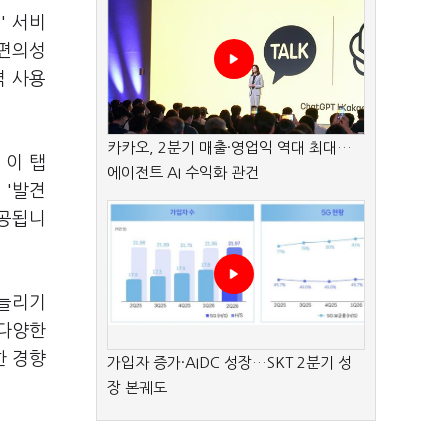
' 서비
 편의성
벽 사용
카카오, 2분기 매출·영업익 역대 최대…
 이 탭
에이전트 AI 수익화 관건
 '발견
제공됩니
 늘리기
 다양한
한 경향
가입자 증가·AIDC 성장…SKT 2분기 성
장 본궤도