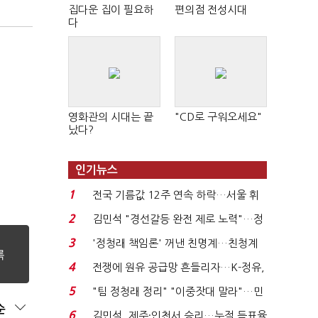
집다운 집이 필요하
편의점 전성시대
다
영화관의 시대는 끝
"CD로 구워오세요"
났다?
인기뉴스
1
전국 기름값 12주 연속 하락…서울 휘
발윳값 1909원...
2
김민석 "경선갈등 완전 제로 노력"…정
청래 "반명 공세 사...
3
'정청래 책임론' 꺼낸 친명계…친청계
는 추가투표 때리기...
4
전쟁에 원유 공급망 흔들리자…K-정유,
에너지안보 핵심...
5
"팀 정청래 정리" "이중잣대 말라"…민
순
주 최고위원 계파 다...
6
김민석, 제주·인천서 승리…누적 득표율