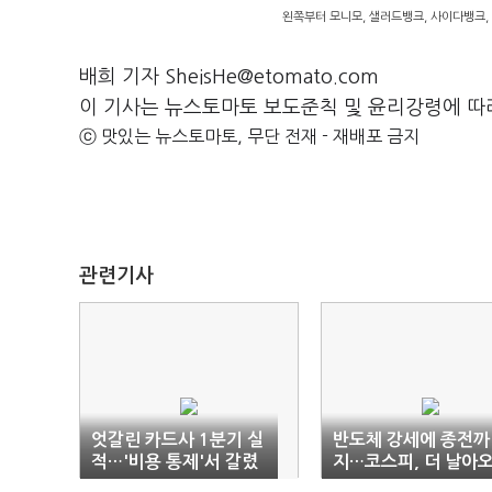
왼쪽부터 모니모, 샐러드뱅크, 사이다뱅크, 
배희 기자 SheisHe@etomato.com
이 기사는 뉴스토마토 보도준칙 및 윤리강령에 따
ⓒ 맛있는 뉴스토마토, 무단 전재 - 재배포 금지
관련기사
엇갈린 카드사 1분기 실
반도체 강세에 종전까
적…'비용 통제'서 갈렸
지…코스피, 더 날아
다
른다