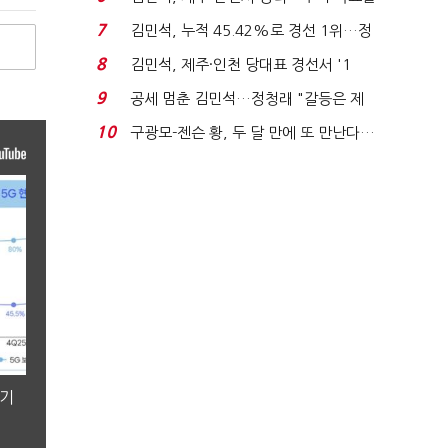
'1위 탈환'(종합)...
7
김민석, 누적 45.42%로 경선 1위…정
청래와 격차 0.86%p(...
8
김민석, 제주·인천 당대표 경선서 '1
위'(1보)...
9
공세 멈춘 김민석…정청래 "갈등은 제
가 수습"
10
구광모-젠슨 황, 두 달 만에 또 만난다…
로봇·AI 등 논...
분기