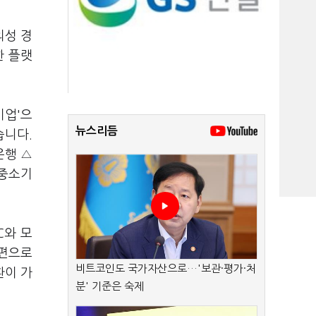
의성 경
한 플랫
기업'으
뉴스리듬
습니다.
행 △
중소기
C와 모
개편으로
비트코인도 국가자산으로…'보관·평가·처
환이 가
분' 기준은 숙제