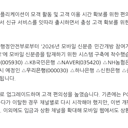
애플리케이션이 모객 활동 및 고객 이용 시간 확보를 위한 편
서 신규 서비스를 잇따라 출시하면서 충성 고객 확보를 위
 행정안전부로부터 '2026년 모바일 신분증 민간개방 참여
모'에 모바일 신분증을 탑재하기 위한 시스템 구축에 착수했
005930)
△KB국민은행 △
NAVER(035420)
△NH농협은
시 예정인 △
우리은행(000030)
△하나은행 △신한은행 △
됩니다.
0으로 업그레이드하며 고객 편의성을 높였습니다. 기존에는 P
하다가 이탈한 경우 채널별로 다시 시작해야 했지만, 이번 
. 이외에도 입금과 상환 채널을 확대해 모바일 웹에서도 상