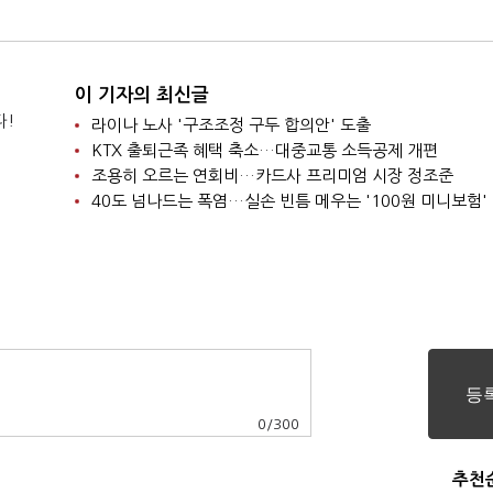
까지
이 기자의 최신글
다!
라이나 노사 '구조조정 구두 합의안' 도출
KTX 출퇴근족 혜택 축소…대중교통 소득공제 개편
조용히 오르는 연회비…카드사 프리미엄 시장 정조준
40도 넘나드는 폭염…실손 빈틈 메우는 '100원 미니보험'
0
/
300
추천