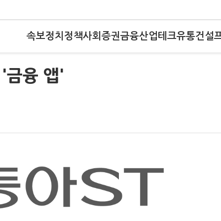
속보
정치
정책
사회
증권
금융
산업
테크
유통
건설
'금융 앱'