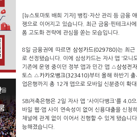
[뉴스토마토 배희 기자] 뱅킹·자산 관리 등 금융 
쟁으로 이어지고 있습니다. 최근 금융·핀테크사에
폼 고도화 전략에 관심을 쏟는 모습입니다.
8일 금융권에 따르면
삼성카드(029780)
는 최근
로 선정됐습니다. 이에 삼성카드는 자사 앱 '모니
기존에 운영 중이던 정부 앱과 민간 앱 △
삼성전자(
토스 △
카카오뱅크(323410)
부터 올해 하반기 출
업은행까지 총 12개 앱으로 모바일 신분증이 확대
SBI저축은행은 2일 자사 앱 '사이다뱅크'를 4.
바일 웹·앱 사이 연속성이 없어 신용대출을 신청
채널에 관계 없이 이어서 진행할 수 있게 됐습니다
능해졌습니다.