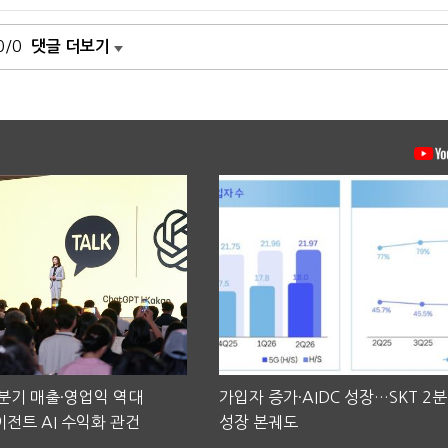
0/0
댓글 더보기
2분기 매출·영업익 역대
가입자 증가·AIDC 성장…SKT 2
전트 AI 수익화 관건
성장 본궤도