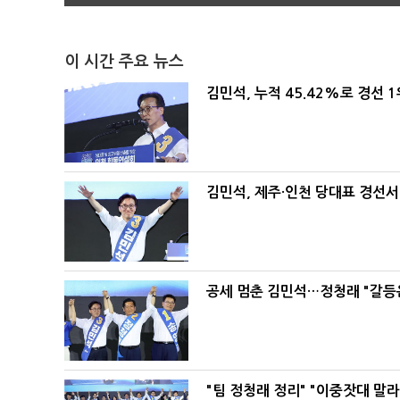
이 시간 주요 뉴스
김민석, 누적 45.42%로 경선 
김민석, 제주·인천 당대표 경선서 '
공세 멈춘 김민석…정청래 "갈등
"팀 정청래 정리" "이중잣대 말