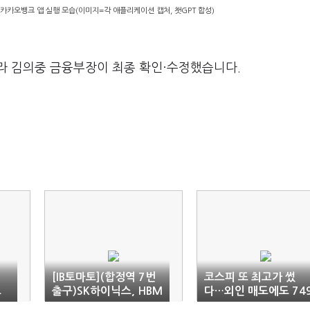
카카오뱅크 앱 실행 모습(이미지=각 애플리케이션 캡처, 챗GPT 합성)
라 김의중 금융부장이 최종 확인·수정했습니다.
[IB토마토](합정역 7번
코스피 또 최고가 썼
오
출구)SK하이닉스, HBM
다…외인 매도에도 74
굴욕에서 엔비디아 동맹
0선 마감