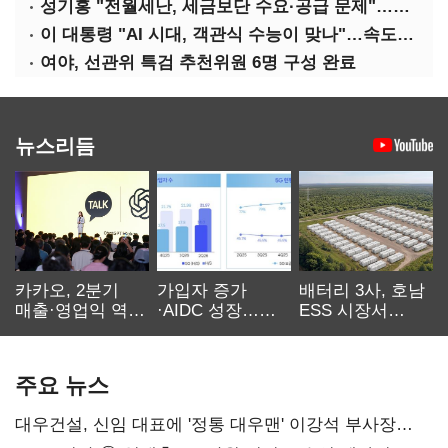
성기홍 "전월세난, 세금보단 수요·공급 문제"…닥공 시사
이 대통령 "AI 시대, 객관식 수능이 맞나"…속도전 '경계'
여야, 선관위 특검 추천위원 6명 구성 완료
뉴스리듬
카카오, 2분기
가입자 증가
배터리 3사, 호남
매출·영업익 역대
·AIDC 성장…
ESS 시장서
최대…에이전트
SKT 2분기 성장
‘격돌’
AI 수익화 관건
본궤도
주요 뉴스
대우건설, 신임 대표에 '정통 대우맨' 이강석 부사장