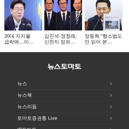
20대 지지율
김민석·정청래,
장동혁 "형소법도
급락에…이
신천지 장외
안 읽어 본
대통령 "청년정책
설전…송영길
대통령…빛의
재편"
"호남 계몽 규탄"
속도로 무너질
것"
뉴스
뉴스북
뉴스리듬
토마토증권통 Live