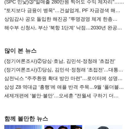
내정
(SPC 민낯)③"일매출 280만원 찍어도 수익 제자리"…
점주 울리는 '상시 할인'
"토지보다 금융이 병목"…건설업계, PF 자금경색 해소
목소리
상임감사 공모 돌입한 해진공 "투명경영 체계 한층
강화"
해수부 신청사, 부산 '북항 1단계' 낙점…2030년 완공
목표
많이 본 뉴스
(정기여론조사)②당심·호남, 김민석-정청래 '초접전'
(정기여론조사)①당심, 김민석·정청래 '초접전'…대통령
지지도 '50% 아래로'(종합)
삼전닉스 “주주환원 확대 방안 마련”…로이터에 성명
보내
삼성 Z8 역대급 ‘흥행’에 애플 반격 주목…9월 ‘폴더블
대전’
세제개편에 ‘불안·불만’…오세훈 "전월세 구하기 더
힘들어질 것"
함께 볼만한 뉴스