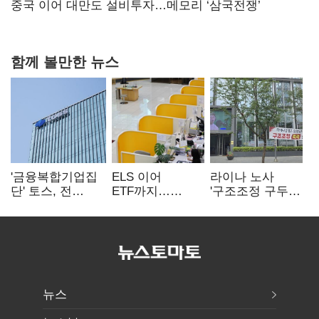
연 홈플러스
중국 이어 대만도 설비투자…메모리 ‘삼국전쟁’
함께 볼만한 뉴스
'금융복합기업집
ELS 이어
라이나 노사
단' 토스, 전
ETF까지…
'구조조정 구두
계열사 내부통제
고위험상품 판매
합의안' 도출
표준화
제동 걸린 은행
뉴스