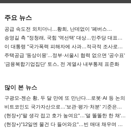
보관·평가·처분'
최대…에이전트
SKT 2분기 성장
기준은 숙제
AI 수익화 관건
본궤도
주요 뉴스
공급 속도전 외치더니…황희, 난데없이 '폐버스
리모델링' 제안
송영길 측 "정청래, 국힘 '역선택' 대상…민주당 대표로
총선 지휘 못해"
이 대통령 "국가폭력 피해자에 사과…적극적 조사로
진실 밝혀야"
주택공급 '동상이몽'…정부·서울시 협력 없으면 '공수표'
'금융복합기업집단' 토스, 전 계열사 내부통제 표준화
많이 본 뉴스
구광모-젠슨 황, 두 달 만에 또 만난다…로봇·AI 등 논의
비트코인도 국가자산으로…'보관·평가·처분' 기준은
숙제
(현장+)"팔 생각 접고 호가 높여요"…'덜 똘똘한 한 채'
20억 키맞추기
(현장+)"12일엔 물건 다 들어와요"…빈 매대 채우며 문