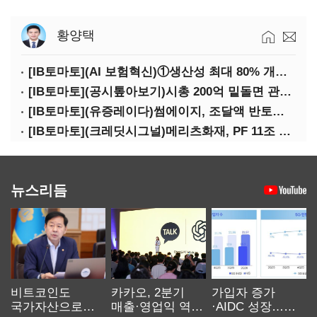
황양택
[IB토마토](AI 보험혁신)①생산성 최대 80% 개선…현실은 '실행 격차'
[IB토마토](공시톺아보기)시총 200억 밑돌면 관리종목…상폐 피하려면
[IB토마토](유증레이다)썸에이지, 조달액 반토막…시총 200억 못 넘으면 철회
[IB토마토](크레딧시그널)메리츠화재, PF 11조 노출…부동산 사업성 저하 우려
뉴스리듬
비트코인도
카카오, 2분기
가입자 증가
국가자산으로…'
매출·영업익 역대
·AIDC 성장…