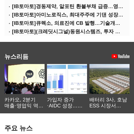
[IB토마토]경동제약, 알포틴 환불부채 급증…영업이익 30% 잠식
[IB토마토]아미노로직스, 최대주주에 기댄 성장…높은 의존도 '양날의 검'
[IB토마토]큐렉소, 의료진에 CB 발행…기술개발 명분 뒤 보상 논란
[IB토마토](크레딧시그널)동원시스템즈, 투자 속도 조절이 만든 재무 안정화
뉴스리듬
카카오, 2분기
가입자 증가
배터리 3사, 호남
매출·영업익 역대
·AIDC 성장…
ESS 시장서
최대…에이전트
SKT 2분기 성장
‘격돌’
AI 수익화 관건
본궤도
주요 뉴스