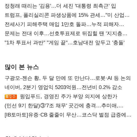
정청래 때리는 '김용'…더 세진 '대통령 최측근' 입
트럼프, 폴리실리콘 파생상품에 15% 관세…"미 산업
재건"
전세사기 피해주택 매입 1만호 돌파…누적 피해자
4만278명
문제는 전대 이후…선호투표제로 뒤집힐 땐 '지지층
불복'
"1차 투표서 과반" "게임 끝"…호남대전 앞두고 '충돌'
많이 본 뉴스
구광모-젠슨 황, 두 달 만에 또 만난다…로봇·AI 등 논의
네이버, 2분기 영업익 5203억원…전년비 0.2% 감소
윙입푸드, 경영진 주가 부양 의지에 상한가
(민선 9기 한달)③'7조 채무' 곳간에 충격…추미애,
20년만에 '비상재정' 선언 승부수
[IB토마토]유증·CB 줄줄이 무산…코스닥 벌점 급증에
상폐 압박