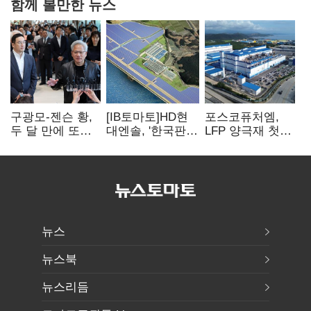
함께 볼만한 뉴스
구광모-젠슨 황,
[IB토마토]HD현
포스코퓨처엠,
두 달 만에 또
대엔솔, '한국판
LFP 양극재 첫
만난다…로봇·AI
IRA' 수혜 부상…
대규모 공급…
등 논의
세액공제 선택이
ESS 시장 공략
변수
뉴스
뉴스북
뉴스리듬