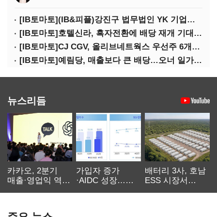
[IB토마토](IB&피플)강진구 법무법인 YK 기업거버넌스센터 센터장
[IB토마토]호텔신라, 흑자전환에 배당 재개 기대감…삼성생명도 웃을까
[IB토마토]CJ CGV, 올리브네트웍스 우선주 6개월 만에 상환…왜?
[IB토마토]예림당, 매출보다 큰 배당…오너 일가에 절반 간다
뉴스리듬
카카오, 2분기
가입자 증가
배터리 3사, 호남
매출·영업익 역대
·AIDC 성장…
ESS 시장서
최대…에이전트
SKT 2분기 성장
‘격돌’
AI 수익화 관건
본궤도
주요 뉴스