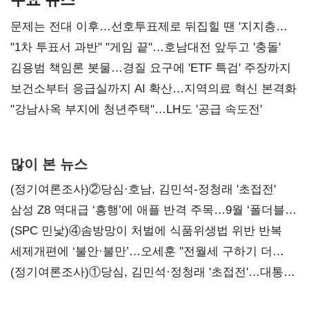
문제는 전대 이후…선호투표제로 뒤집힐 땐 '지지층
불복'
"1차 투표서 과반" "게임 끝"…호남대전 앞두고 '충돌'
김용범 책임론 봇물…경질 요구에 'ETF 특검' 주장까지
보건소부터 응급실까지 AI 확산…지역의료 혁신 본격화
"강남사옥 부지에 청년주택"…LH도 '공급 속도전'
많이 본 뉴스
(정기여론조사)②당심·호남, 김민석-정청래 '초접전'
삼성 Z8 역대급 ‘흥행’에 애플 반격 주목…9월 ‘폴더블
대전’
(SPC 민낯)④솜방망이 처벌에 식품위생법 위반 반복
세제개편에 ‘불안·불만’…오세훈 "전월세 구하기 더
힘들어질 것"
(정기여론조사)①당심, 김민석·정청래 '초접전'…대통령
지지도 '50% 아래로'(종합)