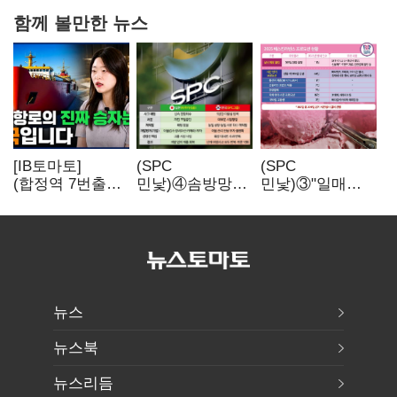
함께 볼만한 뉴스
[IB토마토]
(SPC
(SPC
(합정역 7번출구)
민낯)④솜방망이
민낯)③"일매출
북극길 열리자
처벌에
280만원 찍어도
K조선 뜬다
식품위생법 위반
수익 제자리"…
반복
점주 울리는
'상시 할인'
뉴스
뉴스북
뉴스리듬