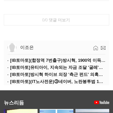
0/0
댓글 더보기
이조은
[IB토마토](합정역 7번출구)방시혁, 1900억 이득 논란…하이브 상장 진실은?
[IB토마토]유티아이, 지속되는 자금 조달 '굴레'…부채 리스크 고조
[IB토마토]방시혁 하이브 의장 '측근 펀드' 의혹…실상은 해외 투자 무산
[IB토마토](IT노사전운)③네이버, 노란봉투법 1호 되나…관건은 '진짜 주인'
뉴스리듬