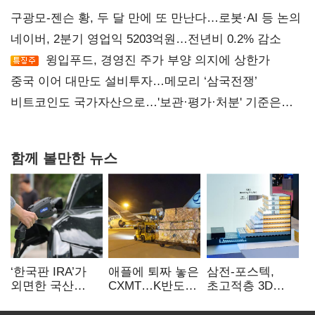
구광모-젠슨 황, 두 달 만에 또 만난다…로봇·AI 등 논의
네이버, 2분기 영업익 5203억원…전년비 0.2% 감소
윙입푸드, 경영진 주가 부양 의지에 상한가
중국 이어 대만도 설비투자…메모리 ‘삼국전쟁’
비트코인도 국가자산으로…'보관·평가·처분' 기준은
숙제
함께 볼만한 뉴스
‘한국판 IRA’가
애플에 퇴짜 놓은
삼전-포스텍,
외면한 국산
CXMT…K반도체
초고적층 3D
전기차…
협상력 ‘호재’
낸드 한계 돌파…
실효성에 ‘의문’
성능·전력효율