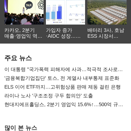
카카오, 2분기
가입자 증가
배터리 3사, 호남
매출·영업익 역대
·AIDC 성장…
ESS 시장서
최대…에이전트
SKT 2분기 성장
‘격돌’
AI 수익화 관건
본궤도
주요 뉴스
이 대통령 "국가폭력 피해자에 사과…적극적 조사로
진실 밝혀야"
'금융복합기업집단' 토스, 전 계열사 내부통제 표준화
ELS 이어 ETF까지…고위험상품 판매 제동 걸린 은행
라이나 노사 '구조조정 구두 합의안' 도출
현대지에프홀딩스, 2분기 영업익 15.6%↑…500억 규모
자사주 매입
많이 본 뉴스