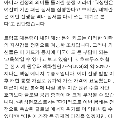
아니라 전쟁의 의미를 둘러싼 분쟁"이라며 "워싱턴은
여전히 기존 패권 질서를 집행한다고 보지만, 테헤란
은 이번 전쟁을 역내 질서를 다시 쓰는 계기로 본
다"고 진단했습니다.
트럼프 대통령이 내민 해상 봉쇄 카드는 이러한 이란
의 자신감을 정면으로 겨냥한 조치입니다. 그러나 외
신들은 이 카드가 동시에 미국에도 큰 부담이 되는
'고육책'일 수 있다고 보고 있습니다. 호르무즈 해협
은 전 세계 원유와 액화천연가스(LNG)의 약 20%가
지나는 핵심 에너지 수송로입니다. 이미 전쟁 발발 이
후 해협 통항 차질로 유가와 가스 가격이 요동쳤는데,
미군이 직접 봉쇄에 나설 경우 이란 원유 수출 차단
효과보다 글로벌 공급 충격이 더 크게 부각될 수 있습
니다. <워싱턴포스트>는 "단기적으로 이번 봉쇄는 전
쟁으로 촉발된 글로벌 에너지 위기를 더 악화시킬 수
있다"며 "이란이 가장 큰 경제적 타격을 입겠지만, 아