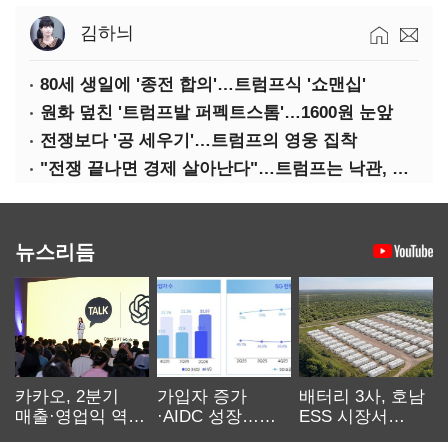
김하늬
80세 생일에 '종전 합의'…트럼프식 '쇼맨십'
원화 덮친 '트럼프발 퍼펙트스톰'…1600원 눈앞
전쟁보다 '공 세우기'…트럼프의 영웅 집착
"전쟁 끝나면 경제 살아난다"…트럼프는 낙관, 미국인은 싸늘
뉴스리듬
카카오, 2분기
가입자 증가
배터리 3사, 호남
매출·영업익 역대
·AIDC 성장…
ESS 시장서
최대…에이전트
SKT 2분기 성장
‘격돌’