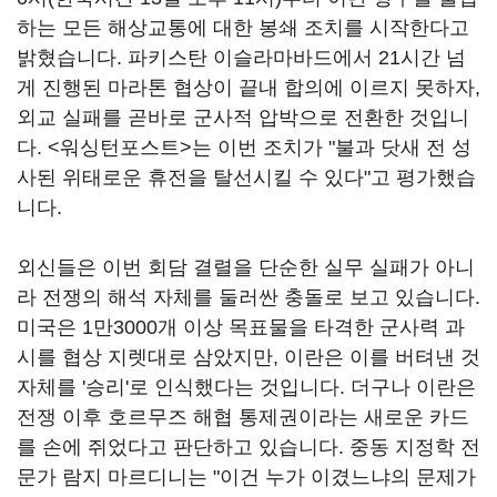
하는 모든 해상교통에 대한 봉쇄 조치를 시작한다고
밝혔습니다. 파키스탄 이슬라마바드에서 21시간 넘
게 진행된 마라톤 협상이 끝내 합의에 이르지 못하자,
외교 실패를 곧바로 군사적 압박으로 전환한 것입니
다. <워싱턴포스트>는 이번 조치가 "불과 닷새 전 성
사된 위태로운 휴전을 탈선시킬 수 있다"고 평가했습
니다.
외신들은 이번 회담 결렬을 단순한 실무 실패가 아니
라 전쟁의 해석 자체를 둘러싼 충돌로 보고 있습니다.
미국은 1만3000개 이상 목표물을 타격한 군사력 과
시를 협상 지렛대로 삼았지만, 이란은 이를 버텨낸 것
자체를 '승리'로 인식했다는 것입니다. 더구나 이란은
전쟁 이후 호르무즈 해협 통제권이라는 새로운 카드
를 손에 쥐었다고 판단하고 있습니다. 중동 지정학 전
문가 람지 마르디니는 "이건 누가 이겼느냐의 문제가