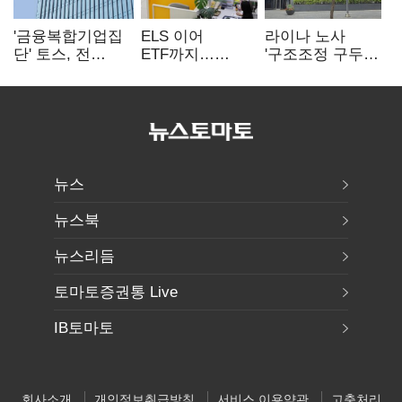
'금융복합기업집
ELS 이어
라이나 노사
단' 토스, 전
ETF까지…
'구조조정 구두
계열사 내부통제
고위험상품 판매
합의안' 도출
표준화
제동 걸린 은행
뉴스
뉴스북
뉴스리듬
토마토증권통 Live
IB토마토
회사소개
개인정보취급방침
서비스 이용약관
고충처리