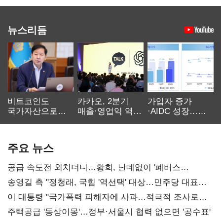
뉴스리듬
비트코인도
카카오, 2분기
가입자 증가
국가자산으로…'
매출·영업익 역대
·AIDC 성장…
보관·평가·처분'
최대…에이전트
SKT 2분기 성장
기준은 숙제
AI 수익화 관건
본궤도
주요 뉴스
공급 속도전 외치더니…황희, 난데없이 '폐버스
리모델링' 제안
송영길 측 "정청래, 국힘 '역선택' 대상…민주당 대표로
총선 지휘 못해"
이 대통령 "국가폭력 피해자에 사과…적극적 조사로
진실 밝혀야"
주택공급 '동상이몽'…정부·서울시 협력 없으면 '공수표'