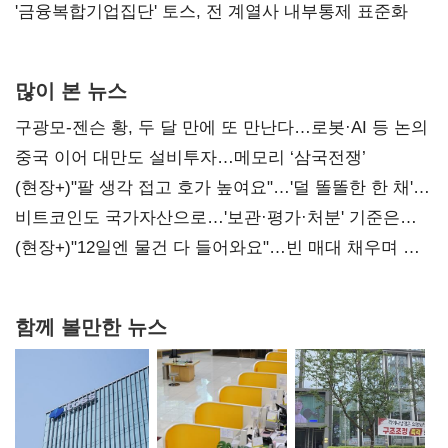
'금융복합기업집단' 토스, 전 계열사 내부통제 표준화
많이 본 뉴스
구광모-젠슨 황, 두 달 만에 또 만난다…로봇·AI 등 논의
중국 이어 대만도 설비투자…메모리 ‘삼국전쟁’
(현장+)"팔 생각 접고 호가 높여요"…'덜 똘똘한 한 채'
20억 키맞추기
비트코인도 국가자산으로…'보관·평가·처분' 기준은
숙제
(현장+)"12일엔 물건 다 들어와요"…빈 매대 채우며 문
연 홈플러스
함께 볼만한 뉴스