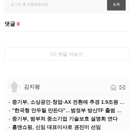
댓글
0
0/0
댓글 더보기
김지평
중기부, 소상공인·창업·AX 전환에 추경 1.9조원 편성
"한국형 안두릴 만든다"…범정부 방산TF 출범 초읽기
중기부, 범부처 중소기업 기술보호 설명회 연다
홈앤쇼핑, 신임 대표이사로 권진미 선임