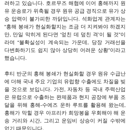
려하고 있습니다
.
호르무즈 해협에 이어 홍해까지 원
유 운송로가 위축될 경우 원유 공급 경직으로 유가 상
승 압력이 불가피한 까닭입니다
.
석화업계 관계자는
“
홍해 봉쇄가 현실화할지는 조금 더 지켜봐야 하겠지
만
,
만일 막히게 된다면
‘
엎친 데 덮친 격
’
이 될 것
”
이
라며
“
불확실성이 계속되는 가운데
,
당장 거래선을
다변화하기도 쉽지 않아 상당히 어려운 상황
”
이라고
했습니다
.
후티 반군의 홍해 봉쇄가 현실화할 경우 원유 수급난
에 더해 국내 주요 기업의 유럽향 수출에도 차질을 빚
을 것으로 보입니다
.
가전
,
자동차 등 국내 주력산업
은 유럽으로 수출하는 완제품과 현지 공장에 부품 조
달을 위해 홍해
-
수에즈 운하 루트를 활용해 왔는데
,
홍해가 막힐 경우 아프리카 희망봉을 우회해야 해 운
송 거리와 시간
,
그리고 운임비 상승이 커질 수밖에
없기 때문입니다
.