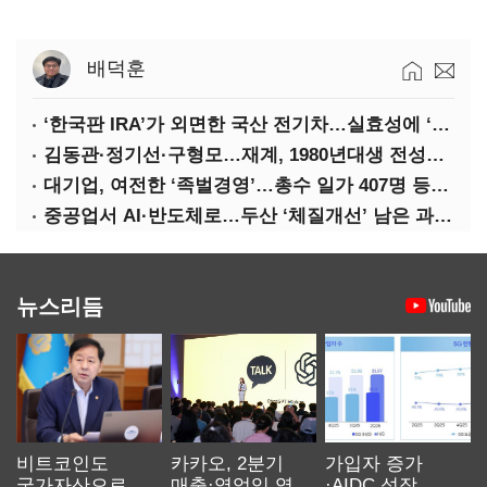
배덕훈
‘한국판 IRA’가 외면한 국산 전기차…실효성에 ‘의문’
김동관·정기선·구형모…재계, 1980년대생 전성시대
대기업, 여전한 ‘족벌경영’…총수 일가 407명 등기임원
중공업서 AI·반도체로…두산 ‘체질개선’ 남은 과제는
뉴스리듬
비트코인도
카카오, 2분기
가입자 증가
국가자산으로…'
매출·영업익 역대
·AIDC 성장…