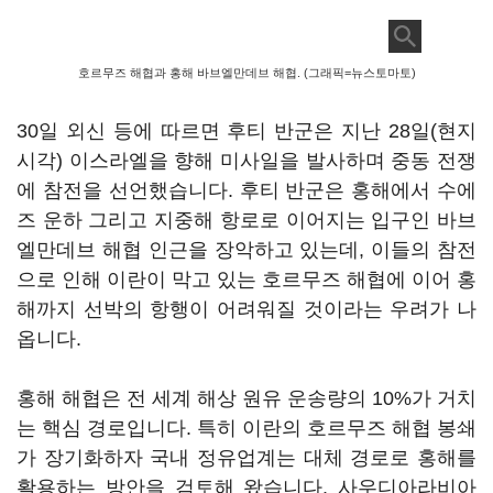
호르무즈 해협과 홍해 바브엘만데브 해협. (그래픽=뉴스토마토)
30
일 외신 등에 따르면 후티 반군은 지난
28
일
(
현지
시각
)
이스라엘을 향해 미사일을 발사하며 중동 전쟁
에 참전을 선언했습니다
.
후티 반군은 홍해에서 수에
즈 운하 그리고 지중해 항로로 이어지는 입구인 바브
엘만데브 해협 인근을 장악하고 있는데
,
이들의 참전
으로 인해 이란이 막고 있는 호르무즈 해협에 이어 홍
해까지 선박의 항행이 어려워질 것이라는 우려가 나
옵니다
.
홍해 해협은 전 세계 해상 원유 운송량의
10%
가 거치
는 핵심 경로입니다
.
특히 이란의 호르무즈 해협 봉쇄
가 장기화하자 국내 정유업계는 대체 경로로 홍해를
활용하는 방안을 검토해 왔습니다
.
사우디아라비아