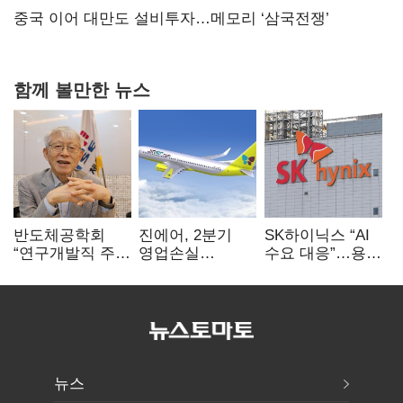
연 홈플러스
중국 이어 대만도 설비투자…메모리 ‘삼국전쟁’
함께 볼만한 뉴스
반도체공학회
진에어, 2분기
SK하이닉스 “AI
“연구개발직 주
영업손실
수요 대응”…용인
52시간제
731억…유가
·청주 팹에 54조
개선해야”
상승 여파
투자
뉴스