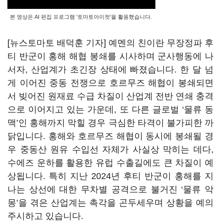
본 영상은 AI 편집 프로그램 '토마토아이컷'을 활용했습니다.
[뉴스토마토 배덕훈 기자] 예멘의 친이란 무장정파 후
티 반군이 홍해 해협 봉쇄를 시사하며 군사행동에 나
서자
,
산업계가 초긴장 상태에 빠졌습니다
.
한 달 넘
게 이어진 중동 전쟁으로 호르무즈 해협이 봉쇄되면
서 빚어진 원재료 수급 차질이 산업계 전반 연쇄 충격
으로 이어지고 있는 가운데
,
또 다른 글로벌
‘
물류 동
맥
’
인 홍해까지 막힐 경우 극심한 타격이 불가피한 까
닭입니다
.
홍해와 호르무즈 해협이 동시에 봉쇄될 경
우 중동산 원유 수입선 자체가 사실상 막히는 데다
,
수에즈 운하를 활용한 유럽 수출길에도 큰 차질이 예
상됩니다
.
특히 지난
2024
년 후티 반군이 홍해를 지
나는 상선에 대한 무차별 공격으로 불거진
‘
물류 악
몽
’
을 겪은 산업계는 촉각을 곤두세우며 상황을 예의
주시하고 있습니다
.