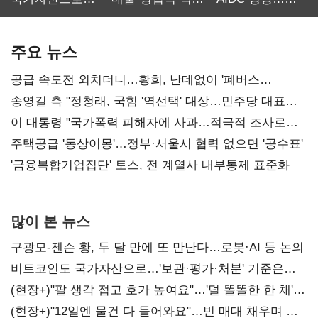
보관·평가·처분'
최대…에이전트
SKT 2분기 성장
기준은 숙제
AI 수익화 관건
본궤도
주요 뉴스
공급 속도전 외치더니…황희, 난데없이 '폐버스
리모델링' 제안
송영길 측 "정청래, 국힘 '역선택' 대상…민주당 대표로
총선 지휘 못해"
이 대통령 "국가폭력 피해자에 사과…적극적 조사로
진실 밝혀야"
주택공급 '동상이몽'…정부·서울시 협력 없으면 '공수표'
'금융복합기업집단' 토스, 전 계열사 내부통제 표준화
많이 본 뉴스
구광모-젠슨 황, 두 달 만에 또 만난다…로봇·AI 등 논의
비트코인도 국가자산으로…'보관·평가·처분' 기준은
숙제
(현장+)"팔 생각 접고 호가 높여요"…'덜 똘똘한 한 채'
20억 키맞추기
(현장+)"12일엔 물건 다 들어와요"…빈 매대 채우며 문