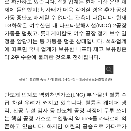
로 확산하고 있습니다
.
석화업계는 현재 비상 운영 체
제에 돌입했지만
,
사태가 더욱 길어질 경우 추가 공장
가동 중단도 배제할 수 없다는 관측이 나옵니다
.
현재
LG
화학은 여수산단 내 나프타분해시설
(NCC) 2
공장
가동을 멈췄고
,
롯데케미칼도 여수 공장 정기 보수 일
정을 앞당기는 등 가동을 멈춘 상태입니다
.
석화업계
에 따르면 국내 업계가 보유한 나프타 재고 보유량은
약
2
주 수준에 불과한 것으로 전해집니다
.
선원이 촬영한 중동 사태 현장. (사진=전국해상선원노동조합연맹)
반도체 업계도 액화천연가스
(LNG)
부산물인 헬륨 수
급 차질 우려가 커지고 있습니다
.
헬륨은 웨이퍼 냉
각
,
진공 누설 검사 등 반도체 공정 과정에 두루 쓰이
는 핵심 공정 가스로 수입량의 약
65%
를 카타르에 의
존하고 있습니다
.
하지만 이란의 공습으로 카타르가