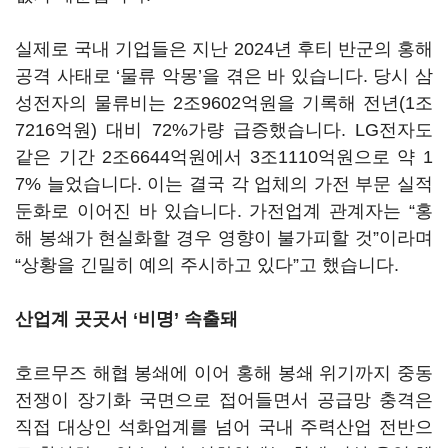
실제로 국내 기업들은 지난
2024
년 후티 반군의 홍해
공격 사태로
‘
물류 악몽
’
을 겪은 바 있습니다
.
당시 삼
성전자의 물류비는
2
조
9602
억원을 기록해 전년
(1
조
7216
억원
)
대비
72%
가량 급증했습니다
. LG
전자도
같은 기간
2
조
6644
억원에서
3
조
1110
억원으로 약
1
7%
늘었습니다
.
이는 결국 각 업체의 가전 부문 실적
둔화로 이어진 바 있습니다
.
가전업계 관계자는
“
홍
해 봉쇄가 현실화할 경우 영향이 불가피할 것
”
이라며
“
상황을 긴밀히 예의 주시하고 있다
”
고 했습니다
.
산업계 곳곳서
‘
비명
’ 속출돼
호르무즈 해협 봉쇄에 이어 홍해 봉쇄 위기까지 중동
전쟁이 장기화 국면으로 접어들면서 공급망 충격은
직접 대상인 석화업계를 넘어 국내 주력산업 전반으