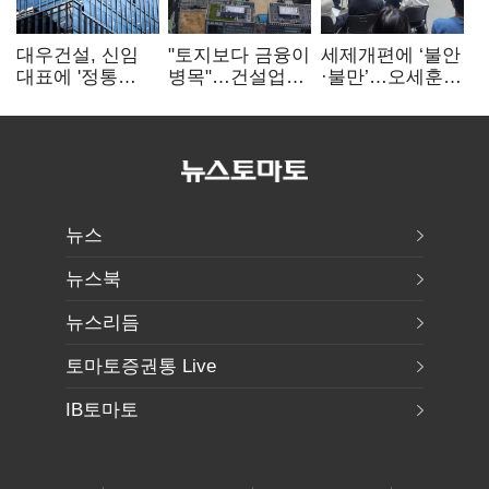
대우건설, 신임
"토지보다 금융이
세제개편에 ‘불안
대표에 '정통
병목"…건설업계,
·불만’…오세훈
대우맨' 이강석
PF 자금경색
"전월세 구하기
부사장 내정
해소 목소리
더 힘들어질 것"
뉴스
뉴스북
뉴스리듬
토마토증권통 Live
IB토마토