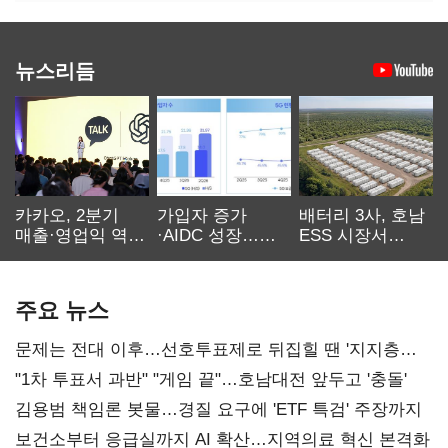
뉴스리듬
카카오, 2분기
가입자 증가
배터리 3사, 호남
매출·영업익 역대
·AIDC 성장…
ESS 시장서
최대…에이전트
SKT 2분기 성장
‘격돌’
AI 수익화 관건
본궤도
주요 뉴스
문제는 전대 이후…선호투표제로 뒤집힐 땐 '지지층
불복'
"1차 투표서 과반" "게임 끝"…호남대전 앞두고 '충돌'
김용범 책임론 봇물…경질 요구에 'ETF 특검' 주장까지
보건소부터 응급실까지 AI 확산…지역의료 혁신 본격화