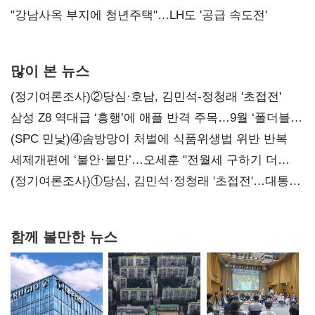
"강남사옥 부지에 청년주택"…LH도 '공급 속도전'
많이 본 뉴스
(정기여론조사)②당심·호남, 김민석-정청래 '초접전'
삼성 Z8 역대급 ‘흥행’에 애플 반격 주목…9월 ‘폴더블
대전’
(SPC 민낯)④솜방망이 처벌에 식품위생법 위반 반복
세제개편에 ‘불안·불만’…오세훈 "전월세 구하기 더
힘들어질 것"
(정기여론조사)①당심, 김민석·정청래 '초접전'…대통령
지지도 '50% 아래로'(종합)
함께 볼만한 뉴스