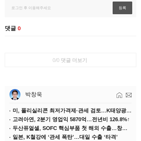
댓글
0
0/0
댓글 더보기
박창욱
미, 폴리실리콘 최저가격제·관세 검토…K태양광 입지 확대 기대
고려아연, 2분기 영업익 5870억…전년비 126.8%↑
두산퓨얼셀, SOFC 핵심부품 첫 해외 수출…창사 이래 최대 규모
일본, K철강에 ‘관세 폭탄’…대일 수출 ‘타격’