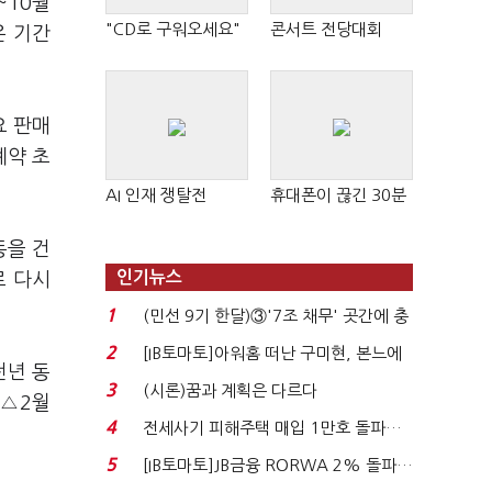
~10월
"CD로 구워오세요"
콘서트 전당대회
은 기간
요 판매
계약 초
AI 인재 쟁탈전
휴대폰이 끊긴 30분
동을 건
인기뉴스
로 다시
1
(민선 9기 한달)③'7조 채무' 곳간에 충
격…추미애, 20년...
2
[IB토마토]아워홈 떠난 구미현, 본느에
전년 동
340억 베팅…가...
3
(시론)꿈과 계획은 다르다
 △2월
4
전세사기 피해주택 매입 1만호 돌파…
누적 피해자 4만2...
5
[IB토마토]JB금융 RORWA 2% 돌파…