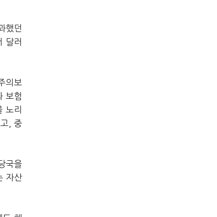
불과했던
서 달러
자주의보
와 보험
을 노리
고, 중
융당국을
는 자산