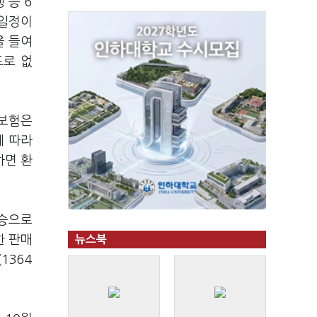
 등 6
 일정이
을 들여
도로 없
러보험은
에 따라
하면 환
상승으로
한 판매
뉴스북
1364