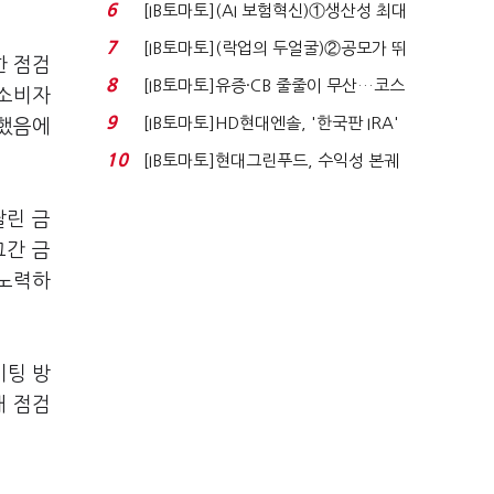
실적 견인은 은행 ...
6
[IB토마토](AI 보험혁신)①생산성 최대
80% 개선…현실...
7
[IB토마토](락업의 두얼굴)②공모가 뛰
한 점검
자 첫날 매도…FI ...
8
[IB토마토]유증·CB 줄줄이 무산…코스
 소비자
닥 벌점 급증에 ...
9
[IB토마토]HD현대엔솔, '한국판 IRA'
령했음에
수혜 부상…세액공...
10
[IB토마토]현대그린푸드, 수익성 본궤
도…실적 개선에 ...
팔린 금
그간 금
 노력하
미팅 방
태 점검