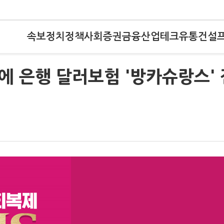
속보
정치
정책
사회
증권
금융
산업
테크
유통
건설
등에 은행 달러보험 '방카슈랑스' 