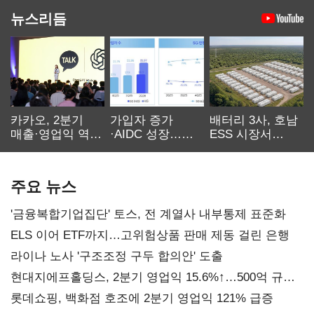
뉴스리듬
카카오, 2분기
가입자 증가
배터리 3사, 호남
매출·영업익 역대
·AIDC 성장…
ESS 시장서
최대…에이전트
SKT 2분기 성장
‘격돌’
AI 수익화 관건
본궤도
주요 뉴스
'금융복합기업집단' 토스, 전 계열사 내부통제 표준화
ELS 이어 ETF까지…고위험상품 판매 제동 걸린 은행
라이나 노사 '구조조정 구두 합의안' 도출
현대지에프홀딩스, 2분기 영업익 15.6%↑…500억 규모
자사주 매입
롯데쇼핑, 백화점 호조에 2분기 영업익 121% 급증