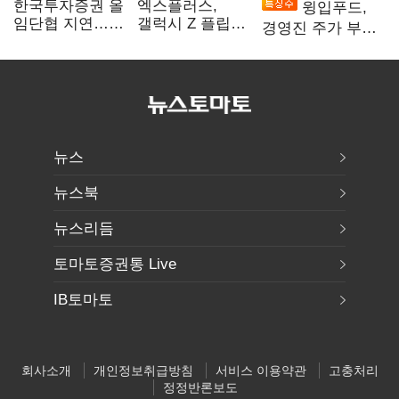
한국투자증권 올
엑스플러스,
윙입푸드,
임단협 지연…
갤럭시 Z 플립8·
경영진 주가 부양
8월에도 미타결
폴드8 전용
의지에 상한가
액세서리 출시
뉴스
뉴스북
뉴스리듬
토마토증권통 Live
IB토마토
회사소개
개인정보취급방침
서비스 이용약관
고충처리
정정반론보도