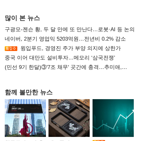
많이 본 뉴스
구광모-젠슨 황, 두 달 만에 또 만난다…로봇·AI 등 논의
네이버, 2분기 영업익 5203억원…전년비 0.2% 감소
윙입푸드, 경영진 주가 부양 의지에 상한가
중국 이어 대만도 설비투자…메모리 ‘삼국전쟁’
(민선 9기 한달)③'7조 채무' 곳간에 충격…추미애,
20년만에 '비상재정' 선언 승부수
함께 볼만한 뉴스