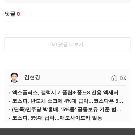
댓글
0
0/0
댓글 더보기
김현경
엑스플러스, 갤럭시 Z 플립8·폴드8 전용 액세서리 출시
코스피, 반도체 쇼크에 4%대 급락…코스닥은 5거래일째 상승
(단독)민주당 박홍배, '5%룰' 공동보유 기준 법제화 추진
코스피, 5%대 급락…매도사이드카 발동