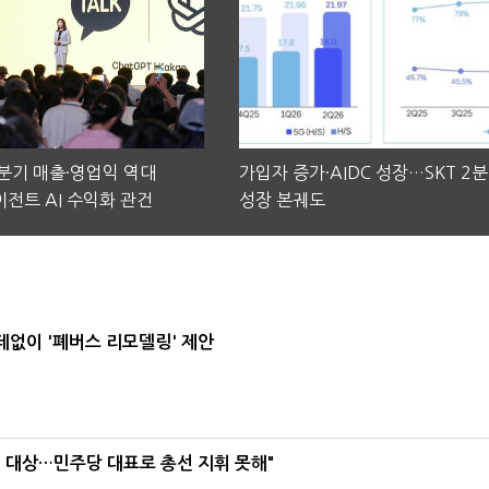
2분기 매출·영업익 역대
가입자 증가·AIDC 성장…SKT 2
전트 AI 수익화 관건
성장 본궤도
데없이 '폐버스 리모델링' 제안
택' 대상…민주당 대표로 총선 지휘 못해"