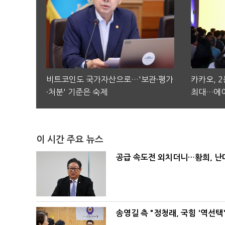
비트코인도 국가자산으로…'보관·평가
카카오, 
·처분' 기준은 숙제
최대…에이
이 시간 주요 뉴스
공급 속도전 외치더니…황희, 난
송영길 측 "정청래, 국힘 '역선