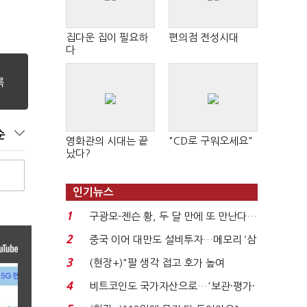
집다운 집이 필요하
편의점 전성시대
다
순
영화관의 시대는 끝
"CD로 구워오세요"
났다?
인기뉴스
1
구광모-젠슨 황, 두 달 만에 또 만난다…
로봇·AI 등 논...
2
중국 이어 대만도 설비투자…메모리 ‘삼
국전쟁’
3
(현장+)"팔 생각 접고 호가 높여
요"…'덜 똘똘한 한 채' 20...
4
비트코인도 국가자산으로…'보관·평가·
처분' 기준은 ...