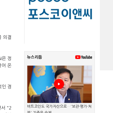
을 의결
뉴스리듬
N은 정
끌어 온
적인 경
비트코인도 국가자산으로…'보관·평가·처
서 "2
분' 기준은 숙제