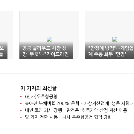
웹보
공공 클라우드 시장 성
"안정에 방점"…게임업
출
장 '뚜렷'…"가이드라인
계 주총 화두 '연임'
확보도 절실"
이 기자의 최신글
(인사)우주항공청
높아진 부채비율 200% 문턱…가상자산업계 '생존 시험대
내년 코인 과세 강행…관건은 '취득가액 산정·자산 이동'
달 기지 전환 시동…나사·우주항공청 협력 강화