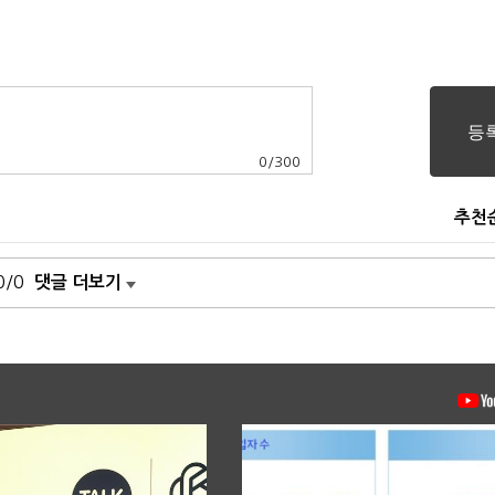
0
/
300
추천
0/0
댓글 더보기