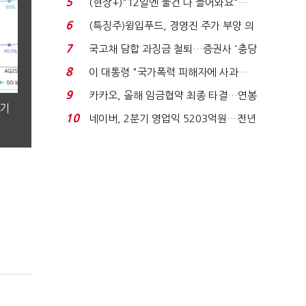
5
(현장+)"12일엔 물건 다 들어와요"…
빈 매대 채우며 문 연 ...
6
(특징주)윙입푸드, 경영진 주가 부양 의
지에 상한가...
7
국고채 담합 과징금 철퇴…증권사 '충당
금 폭탄' 우려...
8
이 대통령 "국가폭력 피해자에 사과…
적극적 조사로 진...
9
카카오, 올해 임금협약 최종 타결…연봉
분기
6.3% 인상·격려...
10
네이버, 2분기 영업익 5203억원…전년
비 0.2% 감소...