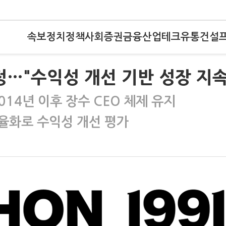
속보
정치
정책
사회
증권
금융
산업
테크
유통
건설
정…"수익성 개선 기반 성장 지속
14년 이후 장수 CEO 체제 유지
효율화로 수익성 개선 평가