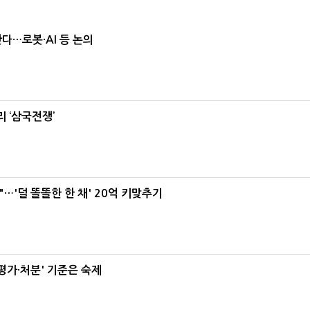
난다…로봇·AI 등 논의
 ‘삼국전쟁’
"…'덜 똘똘한 한 채' 20억 키맞추기
가·처분' 기준은 숙제