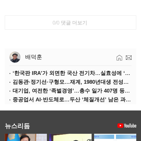
0/0
댓글 더보기
배덕훈
‘한국판 IRA’가 외면한 국산 전기차…실효성에 ‘의문’
김동관·정기선·구형모…재계, 1980년대생 전성시대
대기업, 여전한 ‘족벌경영’…총수 일가 407명 등기임원
중공업서 AI·반도체로…두산 ‘체질개선’ 남은 과제는
뉴스리듬