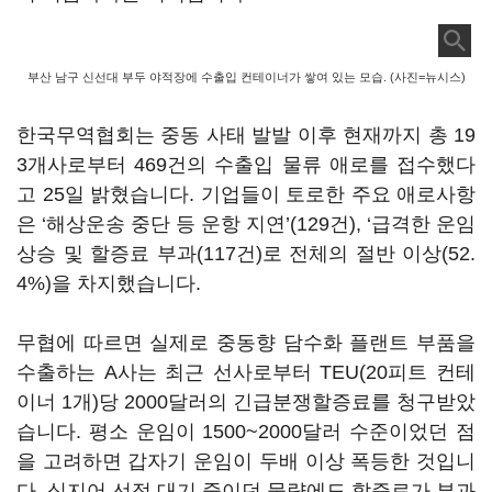
부산 남구 신선대 부두 야적장에 수출입 컨테이너가 쌓여 있는 모습. (사진=뉴시스)
한국무역협회는 중동 사태 발발 이후 현재까지 총
19
3
개사로부터
469
건의 수출입 물류 애로를 접수했다
고
25
일 밝혔습니다
.
기업들이 토로한 주요 애로사항
은
‘
해상운송 중단 등 운항 지연
’(129
건
), ‘
급격한 운임
상승 및 할증료 부과
(117
건
)
로 전체의 절반 이상
(52.
4%)
을 차지했습니다
.
무협에 따르면 실제로 중동향 담수화 플랜트 부품을
수출하는
A
사는 최근 선사로부터
TEU(20
피트 컨테
이너
1
개
)
당
2000
달러의 긴급분쟁할증료를 청구받았
습니다
.
평소 운임이
1500~2000
달러 수준이었던 점
을 고려하면 갑자기 운임이 두배 이상 폭등한 것입니
다
.
심지어 선적 대기 중이던 물량에도 할증료가 부과