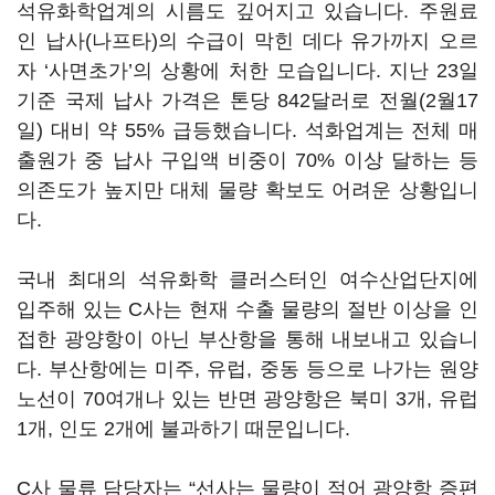
석유화학업계의 시름도 깊어지고 있습니다
.
주원료
인 납사
(
나프타
)
의 수급이 막힌 데다 유가까지 오르
자
‘
사면초가
’
의 상황에 처한 모습입니다
.
지난
23
일
기준 국제 납사 가격은 톤당
842
달러로 전월
(2
월
17
일
)
대비 약
55%
급등했습니다
.
석화업계는 전체 매
출원가 중 납사 구입액 비중이
70%
이상 달하는 등
의존도가 높지만 대체 물량 확보도 어려운 상황입니
다
.
국내 최대의 석유화학 클러스터인 여수산업단지에
입주해 있는
C
사는 현재 수출 물량의 절반 이상을 인
접한 광양항이 아닌 부산항을 통해 내보내고 있습니
다
.
부산항에는 미주
,
유럽
,
중동 등으로 나가는 원양
노선이
70
여개나 있는 반면 광양항은 북미
3
개
,
유럽
1
개
,
인도
2
개에 불과하기 때문입니다
.
C
사 물류 담당자는
“
선사는 물량이 적어 광양항 증편