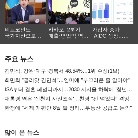
비트코인도
카카오, 2분기
가입자 증가
국가자산으로…'
매출·영업익 역대
·AIDC 성장…
보관·평가·처분'
최대…에이전트
SKT 2분기 성장
기준은 숙제
AI 수익화 관건
본궤도
주요 뉴스
김민석, 강원·대구·경북서 48.54%…1위 수성(1보)
최민희 "골리앗 김민석"…임미애 "부끄러운 줄 알아야"
ISA부터 결혼 페널티까지…2030 지지율 하락에 '청년
챙기기'
대통령 엮은 '신천지 사진조작'…친명 "선 넘었다" 격앙
한정애 "세제 개편안 8월 말 정리…부동산 공급도 논의"
많이 본 뉴스