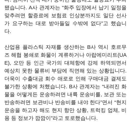
됐습니다
. A
사 관계자는
“
화주 입장에서 납기 일정을
맞추려면 할증료에 보험료 인상분까지도 일단 선사
가 요구하는 대로 받아들일 수밖에 없다
”
고 했습니
다
.
산업용 플라스틱 자재를 생산하는
B
사 역시 호르무
즈 해협 봉쇄로 화물이 계류하거나 아랍에미리트
(UA
E),
오만 등 인근 국가의 대체항에 강제 하역되면서
예상치 못한 물류비 부담에 직면해 있는 상황입니다
.
더욱이 수출대금 회수 애로로 인해 구매대금 결제도
불가한 상황에 처했습니다
. B
사 관계자는
“
내려진 화
물을 어떻게든 운송하려면 내륙 운송비를
,
보관 또는
반송하려면 보관비나 반송비를 내야 한다
”
면서
“
현지
운송을 하고자 해도 현지 항만 상황
,
트럭킹 업체
,
비
용 등 정보가 깜깜이
”
라고 토로했습니다
.