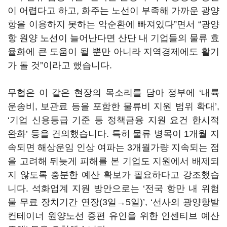
이 어렵다고 하고
,
화주는 노선이 부족해 가까운 광양
항을 이용하지 못하는 악순환에 빠져있다
”
면서
“
광양
항 원양 노선이 늘어난다면 산단 내 기업들의 물류 효
율화에 큰 도움이 될 뿐만 아니라 지역경제에도 활기
가 돌 것
”
이라고 했습니다
.
무협은 이 같은 현장의 목소리를 담아 정부에
‘
내륙
운송비
,
보관료 등을 포함한 물류비 지원 범위 확대
’,
‘
기업 신용등급 기준 등 정책금융 지원 요건 한시적
완화
’
등을 건의했습니다
.
특히 물류 병목이
1
개월 지
속되면 해상운임 인상 여파는
3
개월가량 지속되는 점
을 고려해 뒤늦게 피해를 본 기업도 지원에서 배제되
지 않도록 충분한 예산 확보가 필요하다고 강조했습
니다
.
석화업계 지원 방안으로는
‘
전국 항만 내 위험
물 무료 장치기간 연장
(3
일
→
5
일
)’, ‘
선사의 광양항발
컨테이너 원양노선 증편 유인을 위한 인센티브 예산