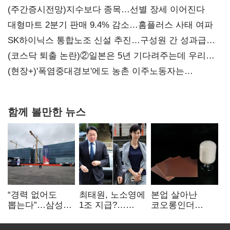
(주간증시전망)지수보다 종목…선별 장세 이어진다
대형마트 2분기 판매 9.4% 감소…홈플러스 사태 여파
SK하이닉스 통합노조 신설 추진…구성원 간 성과급
불만 확산
(코스닥 퇴출 논란)②일본은 5년 기다려주는데 우리는
당장 퇴출?…시간만으론 부족한 코스닥 구하기
(현장+)'폭염중대경보'에도 농촌 이주노동자는
강행군…'야외작업 중지' 권고도 무시
함께 볼만한 뉴스
“경력 없어도
최태원, 노소영에
본업 살아난
뽑는다”…삼성
1조 지급?…
코오롱인더
·TSMC, 미
재상고 여부 주목
·HS효성…AI·
반도체 인재
배터리 소재로