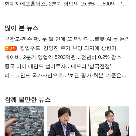
현대지에프홀딩스, 2분기 영업익 15.6%↑…500억 규모
자사주 매입
많이 본 뉴스
구광모-젠슨 황, 두 달 만에 또 만난다…로봇·AI 등 논의
윙입푸드, 경영진 주가 부양 의지에 상한가
네이버, 2분기 영업익 5203억원…전년비 0.2% 감소
중국 이어 대만도 설비투자…메모리 ‘삼국전쟁’
비트코인도 국가자산으로…'보관·평가·처분' 기준은
숙제
함께 볼만한 뉴스