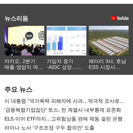
뉴스리듬
카카오, 2분기
가입자 증가
배터리 3사, 호남
매출·영업익 역대
·AIDC 성장…
ESS 시장서
최대…에이전트
SKT 2분기 성장
‘격돌’
AI 수익화 관건
본궤도
주요 뉴스
이 대통령 "국가폭력 피해자에 사과…적극적 조사로
진실 밝혀야"
'금융복합기업집단' 토스, 전 계열사 내부통제 표준화
ELS 이어 ETF까지…고위험상품 판매 제동 걸린 은행
라이나 노사 '구조조정 구두 합의안' 도출