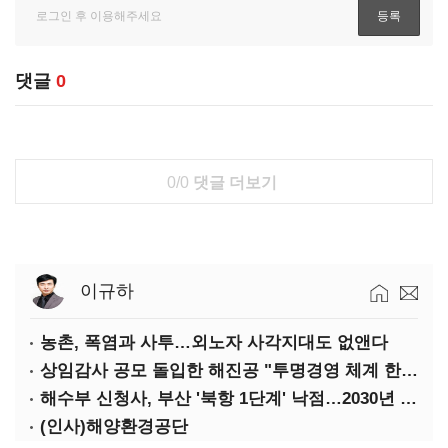
댓글
0
0/0
댓글 더보기
이규하
농촌, 폭염과 사투…외노자 사각지대도 없앤다
상임감사 공모 돌입한 해진공 "투명경영 체계 한층 강화"
해수부 신청사, 부산 '북항 1단계' 낙점…2030년 완공 목표
(인사)해양환경공단