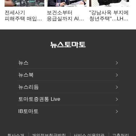
전세사기
보건소부터
"강남사옥 부지에
피해주택 매입
응급실까지 AI
청년주택"…LH도
1만호 돌파…
확산…지역의료
'공급 속도전'
누적 피해자
혁신 본격화
4만278명
뉴스
뉴스북
뉴스리듬
토마토증권통 Live
IB토마토
회사소개
개인정보취급방침
서비스 이용약관
고충처리