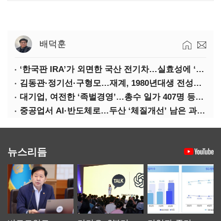
배덕훈
‘한국판 IRA’가 외면한 국산 전기차…실효성에 ‘의문’
김동관·정기선·구형모…재계, 1980년대생 전성시대
대기업, 여전한 ‘족벌경영’…총수 일가 407명 등기임원
중공업서 AI·반도체로…두산 ‘체질개선’ 남은 과제는
뉴스리듬