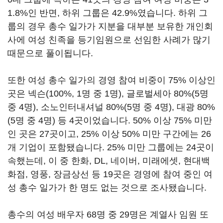
1.8%
인 반면
,
하위 그룹은
42.9%
였습니다
.
하위 그
룹의 경우 총수 일가가 지분을 대부분 보유한 개인회
사에 여성 친족을 등기임원으로 선임한 사례가 많기
때문으로 풀이됩니다
.
또한 여성 총수 일가의 경영 참여 비중이
75%
이상인
곳은 넥슨
(100%, 1
명 중
1
명
),
글로벌세아
80%(5
명
중
4
명
),
소노인터내셔널
80%(5
명 중
4
명
),
대광
80%
(5
명 중
4
명
)
등
4
곳이었습니다
. 50%
이상
75%
미만
인 곳은
27
곳이고
, 25%
이상
50%
미만 구간에는
26
개 기업이 포함됐습니다
. 25%
미만 그룹에는
24
곳이
속했는데
,
이 중 한화
, DL,
네이버
,
미래에셋
,
현대백
화점
,
영풍
,
장금상선 등
19
곳은 경영에 참여 중인 여
성 총수 일가가 한 명도 없는 것으로 조사됐습니다
.
총수의 여성 배우자
68
명 중
29
명은 계열사 임원 또