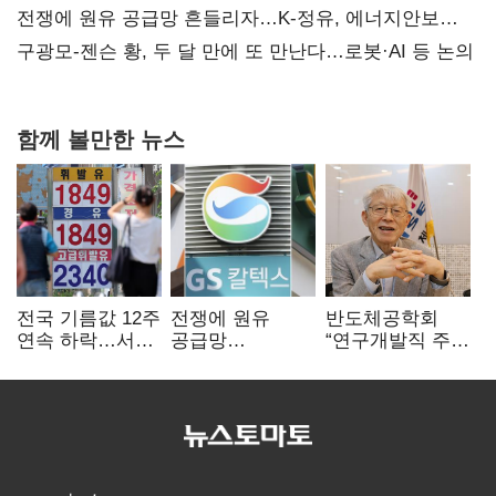
때리기
전쟁에 원유 공급망 흔들리자…K-정유, 에너지안보
핵심으로 재부상
구광모-젠슨 황, 두 달 만에 또 만난다…로봇·AI 등 논의
함께 볼만한 뉴스
전국 기름값 12주
전쟁에 원유
반도체공학회
연속 하락…서울
공급망
“연구개발직 주
휘발윳값 1909원
흔들리자…K-
52시간제
정유, 에너지안보
개선해야”
핵심으로 재부상