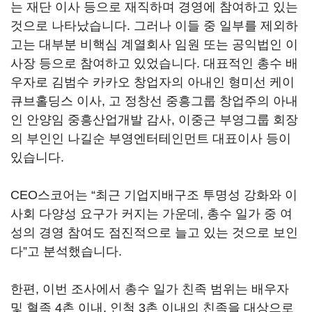
는 재단 이사 등으로 재직하며 경영에 참여하고 있는
것으로 나타났습니다
.
그러나 이들 중 일부를 제외하
고는 대부분 비핵심 계열회사 임원 또는 공익법인 이
사장 등으로 참여하고 있었습니다
.
대표적인 총수 배
우자로 김범수 카카오 창업자의 아내인 형미선 케이
큐브홀딩스 이사
,
고 정창선 중흥그룹 창업주의 아내
인 안양임 중흥산업개발 감사
,
이중근 부영그룹 회장
의 부인인 나길순 부영엔터테인먼트 대표이사 등이
있습니다
.
CEO
스코어는
“
최근 기업지배구조 투명성 강화와 이
사회 다양성 요구가 커지는 가운데
,
총수 일가 중 여
성의 경영 참여도 점진적으로 늘고 있는 것으로 보인
다
”
고 분석했습니다
.
한편
,
이번 조사에서 총수 일가 친족 범위는 배우자
및 혈족
4
촌 이내
,
인척
3
촌 이내의 친족을 대상으로