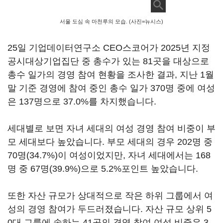
서울 도심 속 마천루의 모습. (사진=뉴시스)
25
일 기업데이터연구소
CEO
스코어가
2025
년 지정
공시대상기업집단 중 총수가 있는
81
곳을 대상으로
총수 일가의 경영 참여 현황을 조사한 결과
,
지난
1
월
말 기준 경영에 참여 중인 총수 일가
370
명 중에 여성
은
137
명으로
37.0%
를 차지했습니다
.
세대별로 보면 자녀 세대의 여성 경영 참여 비중이 부
모 세대보다 높았습니다
.
부모 세대의 경우
202
명 중
70
명
(34.7%)
이 여성이었지만
,
자녀 세대에서는
168
명 중
67
명
(39.9%)
으로
5.2%
포인트 높았습니다
.
또한 자산 규모가 상대적으로 작은 하위 그룹에서 여
성의 경영 참여가 두드러졌습니다
.
자산 규모 상위
5
0
대 그룹에 속하는
41
곳의 경영 참여 여성 비중은
3