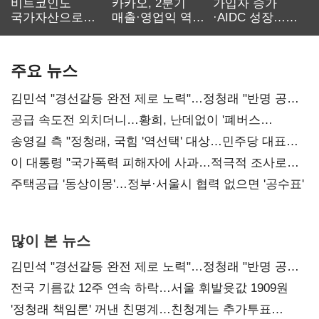
비트코인도
카카오, 2분기
가입자 증가
국가자산으로…'
매출·영업익 역대
·AIDC 성장…
보관·평가·처분'
최대…에이전트
SKT 2분기 성장
기준은 숙제
AI 수익화 관건
본궤도
주요 뉴스
김민석 "경선갈등 완전 제로 노력"…정청래 "반명 공세
사과부터"
공급 속도전 외치더니…황희, 난데없이 '폐버스
리모델링' 제안
송영길 측 "정청래, 국힘 '역선택' 대상…민주당 대표로
총선 지휘 못해"
이 대통령 "국가폭력 피해자에 사과…적극적 조사로
진실 밝혀야"
주택공급 '동상이몽'…정부·서울시 협력 없으면 '공수표'
많이 본 뉴스
김민석 "경선갈등 완전 제로 노력"…정청래 "반명 공세
사과부터"
전국 기름값 12주 연속 하락…서울 휘발윳값 1909원
'정청래 책임론' 꺼낸 친명계…친청계는 추가투표