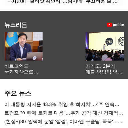
최민희 "골리앗 김민석"…임미애 "부끄러운 줄 알아야"
뉴스리듬
비트코인도
카카오, 2분기
국가자산으로…'
매출·영업익 역대
보관·평가·처분'
최대…에이전트
기준은 숙제
AI 수익화 관건
주요 뉴스
이 대통령 지지율 43.3% '취임 후 최저치'…4주 연속
'하락'
트럼프 "이란에 로키로 대응"…추가 공격 대신 경제적
압박 시사
(현장+)8G 압력에 눈앞 '깜깜', 이마엔 구슬땀 '뚝뚝'…