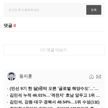
댓글
0
0/0
댓글 더보기
동지훈
(민선 9기 한 달)④막 오른 '글로벌 해양수도'…'전재수 리더십' 시험대
김민석 누적 46.01%…'격전지' 호남 앞두고 1위 지켰다(2보)
김민석, 강원·대구·경북서 48.54%…1위 수성(1보)