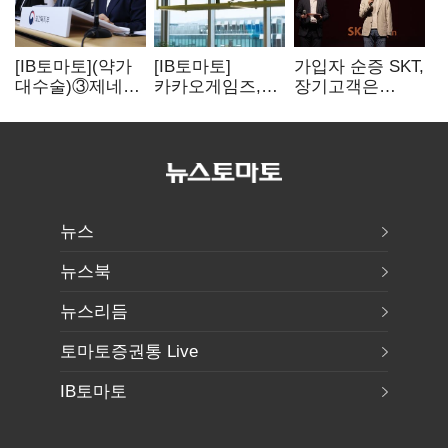
[IB토마토](약가
[IB토마토]
가입자 순증 SKT,
대수술)③제네릭
카카오게임즈,
장기고객은
14개 넘으면 약값
메타보라에 또
CEO가 직접
'뚝'…등재전략
80억 지원…웹3
챙긴다
혼선
살리기 지속
뉴스
뉴스북
뉴스리듬
토마토증권통 Live
IB토마토