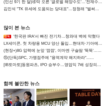
화려한 에어쇼 뒤 땀방울
(민선 9기 한 달)④막 오른 '글로벌 해양수도'…'전재수
리더십' 시험대
김민석 "TK 유세에 도움되는 당대표"…정청래 "벌써
대표된 양 당직 배분"
많이 본 뉴스
'한국판 IRA'서 빠진 전기차…청와대 벽에 막혔다
LX세미콘, 첫 차량용 MCU 양산 돌입…현대차·기아에
공급
(현장+)8G 압력에 눈앞 '깜깜', 이마엔 구슬땀 '뚝뚝'…
화려한 에어쇼 뒤 땀방울
⑪(단독)SPC, 가맹점주에 "용역계약 해지하라"...
내팽개친 '사회적합의'
[IB토마토]동원파츠, IPO 승부수…영업익 7배 성장의
이면은 고객 편중
함께 볼만한 뉴스