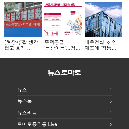
(현장+)"팔 생각
주택공급
대우건설, 신임
접고 호가
'동상이몽'…정부
대표에 '정통
높여요"…'덜
·서울시 협력
대우맨' 이강석
똘똘한 한 채'
없으면 '공수표'
부사장 내정
20억 키맞추기
뉴스
뉴스북
뉴스리듬
토마토증권통 Live