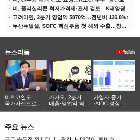
미, 폴리실리콘 최저가격제·관세 검토…K태양광 입지 확대 기대
고려아연, 2분기 영업익 5870억…전년비 126.8%↑
두산퓨얼셀, SOFC 핵심부품 첫 해외 수출…창사 이래 최대 규모
뉴스리듬
비트코인도
카카오, 2분기
가입자 증가
국가자산으로…'
매출·영업익 역대
·AIDC 성장…
보관·평가·처분'
최대…에이전트
SKT 2분기 성장
기준은 숙제
AI 수익화 관건
본궤도
주요 뉴스
공급 속도전 외치더니…황희, 난데없이 '폐버스