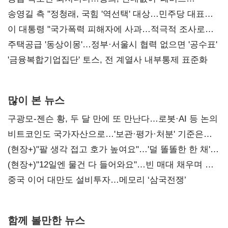
리모델링' 제안
송영길 측 "정청래, 국힘 '역선택' 대상…민주당 대표로
총선 지휘 못해"
이 대통령 "국가폭력 피해자에 사과…적극적 조사로
진실 밝혀야"
주택공급 '동상이몽'…정부·서울시 협력 없으면 '공수표'
'금융복합기업집단' 토스, 전 계열사 내부통제 표준화
많이 본 뉴스
구광모-젠슨 황, 두 달 만에 또 만난다…로봇·AI 등 논의
비트코인도 국가자산으로…'보관·평가·처분' 기준은
숙제
(현장+)"팔 생각 접고 호가 높여요"…'덜 똘똘한 한 채'
20억 키맞추기
(현장+)"12일엔 물건 다 들어와요"…빈 매대 채우며 문
연 홈플러스
중국 이어 대만도 설비투자…메모리 ‘삼국전쟁’
함께 볼만한 뉴스