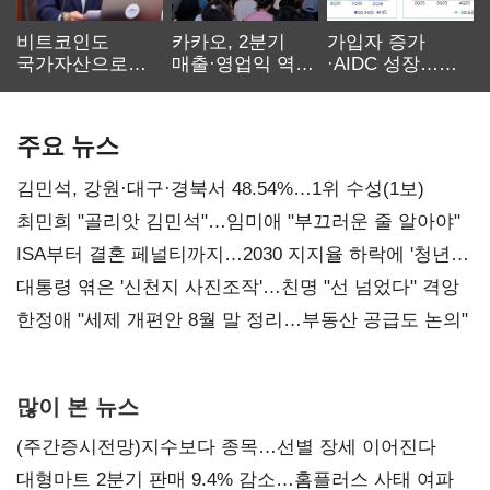
비트코인도
카카오, 2분기
가입자 증가
국가자산으로…'
매출·영업익 역대
·AIDC 성장…
보관·평가·처분'
최대…에이전트
SKT 2분기 성장
기준은 숙제
AI 수익화 관건
본궤도
주요 뉴스
김민석, 강원·대구·경북서 48.54%…1위 수성(1보)
최민희 "골리앗 김민석"…임미애 "부끄러운 줄 알아야"
ISA부터 결혼 페널티까지…2030 지지율 하락에 '청년
챙기기'
대통령 엮은 '신천지 사진조작'…친명 "선 넘었다" 격앙
한정애 "세제 개편안 8월 말 정리…부동산 공급도 논의"
많이 본 뉴스
(주간증시전망)지수보다 종목…선별 장세 이어진다
대형마트 2분기 판매 9.4% 감소…홈플러스 사태 여파