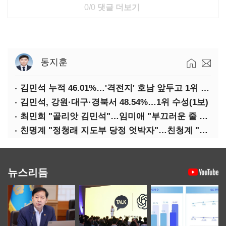
0/0
댓글 더보기
동지훈
김민석 누적 46.01%…'격전지' 호남 앞두고 1위 지켰다(2보)
김민석, 강원·대구·경북서 48.54%…1위 수성(1보)
최민희 "골리앗 김민석"…임미애 "부끄러운 줄 알아야"
친명계 "정청래 지도부 당정 엇박자"…친청계 "신천지 오물 폭탄"
뉴스리듬