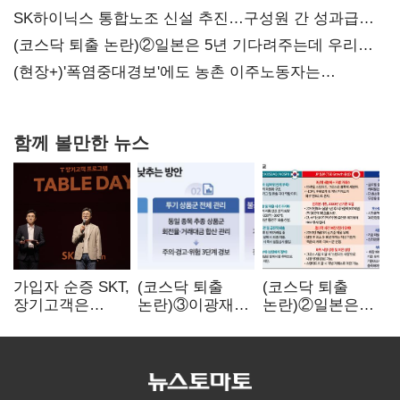
SK하이닉스 통합노조 신설 추진…구성원 간 성과급
불만 확산
(코스닥 퇴출 논란)②일본은 5년 기다려주는데 우리는
당장 퇴출?…시간만으론 부족한 코스닥 구하기
(현장+)'폭염중대경보'에도 농촌 이주노동자는
강행군…'야외작업 중지' 권고도 무시
함께 볼만한 뉴스
가입자 순증 SKT,
(코스닥 퇴출
(코스닥 퇴출
장기고객은
논란)③이광재
논란)②일본은
CEO가 직접
"과속 잡더라도
5년
챙긴다
자동차 없애지는
기다려주는데
말아야"
우리는 당장
퇴출?…
시간만으론