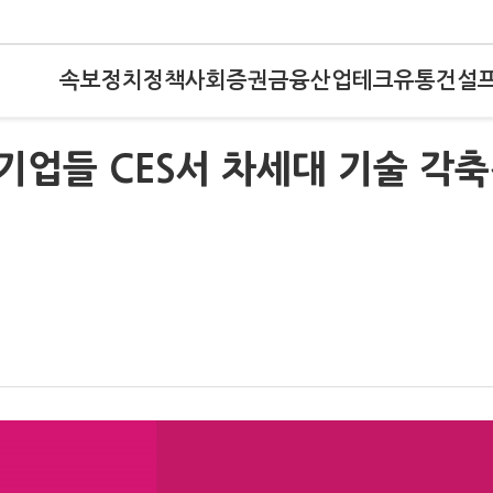
속보
정치
정책
사회
증권
금융
산업
테크
유통
건설
대기업들 CES서 차세대 기술 각