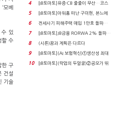
격…추미애, 20년...
4
[IB토마토]유증·CB 줄줄이 무산…코스
 ‘모베
닥 벌점 급증에 ...
5
[IB토마토]아워홈 떠난 구미현, 본느에
340억 베팅…가...
6
전세사기 피해주택 매입 1만호 돌파…
누적 피해자 4만2...
 수 있
7
[IB토마토]JB금융 RORWA 2% 돌파…
행할 수
실적 견인은 은행 ...
8
(시론)꿈과 계획은 다르다
9
[IB토마토](AI 보험혁신)①생산성 최대
80% 개선…현실...
10
[IB토마토](락업의 두얼굴)②공모가 뛰
잡한 구
자 첫날 매도…FI ...
은 건설
신 기술