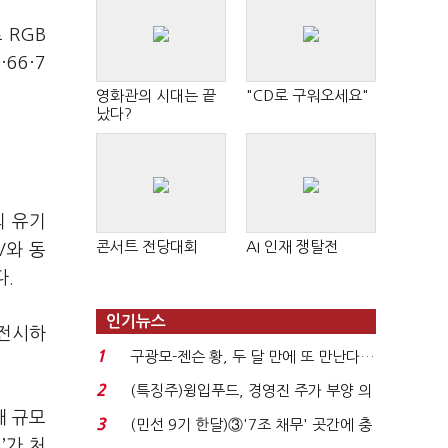
 RGB
66·7
영화관의 시대는 끝
"CD로 구워오세요"
났다?
의 유기
콘서트 전당대회
AI 인재 쟁탈전
V와 동
다.
인기뉴스
 전시하
1
구광모-젠슨 황, 두 달 만에 또 만난다…
로봇·AI 등 논...
2
(특징주)윙입푸드, 경영진 주가 부양 의
지에 상한가...
대 규모
3
(민선 9기 한달)③'7조 채무' 곳간에 충
’가 처