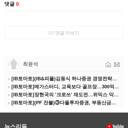
댓글
0
0/0
댓글 더보기
최윤석
[IB토마토](IB&피플)김동식 하나증권 경영전략본부장
[IB토마토]메가스터디, 교육보다 골프장…300억 대여 뒤 보증 리스크
[IB토마토]장현국의 '크로쓰' 재도전…위믹스 악몽 지울 수 있나
[IB토마토](PF 잔불)③다올투자증권, 부동산금융 줄였지만 정상화는 진행형
뉴스리듬