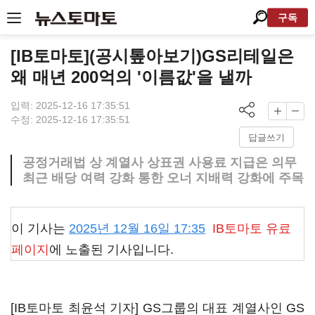
구독
[IB토마토](공시톺아보기)GS리테일은
왜 매년 200억의 '이름값'을 낼까
입력: 2025-12-16 17:35:51
수정: 2025-12-16 17:35:51
답글쓰기
공정거래법 상 계열사 상표권 사용료 지급은 의무
최근 배당 여력 강화 통한 오너 지배력 강화에 주목
이 기사는
2025년 12월 16일 17:35
IB토마토
유료
페이지
에 노출된 기사입니다.
[IB토마토 최윤석 기자] GS그룹의 대표 계열사인
GS