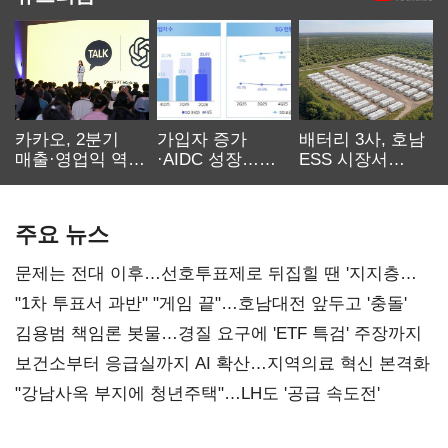
카카오, 2분기
가입자 증가
배터리 3사, 호남
매출·영업익 역대
·AIDC 성장…
ESS 시장서
최대…에이전트
SKT 2분기 성장
‘격돌’
AI 수익화 관건
본궤도
주요 뉴스
문제는 전대 이후…선호투표제로 뒤집힐 땐 '지지층
불복'
"1차 투표서 과반" "게임 끝"…호남대전 앞두고 '충돌'
김용범 책임론 봇물…경질 요구에 'ETF 특검' 주장까지
보건소부터 응급실까지 AI 확산…지역의료 혁신 본격화
"강남사옥 부지에 청년주택"…LH도 '공급 속도전'