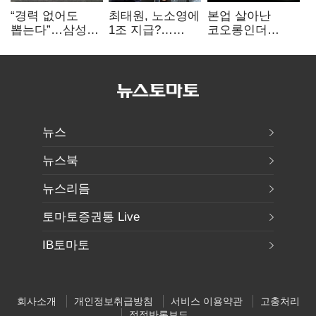
“경력 없어도
최태원, 노소영에
본업 살아난
뽑는다”…삼성
1조 지급?…
코오롱인더
·TSMC, 미
재상고 여부 주목
·HS효성…AI·
반도체 인재
배터리 소재로
쟁탈전
보폭 확대
뉴스
뉴스북
뉴스리듬
토마토증권통 Live
IB토마토
회사소개
개인정보취급방침
서비스 이용약관
고충처리
정정반론보도