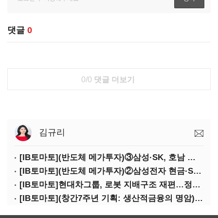
댓글
0
0/0
댓글 더보기
김규리
[IB토마토](반도체 메가투자)③삼성·SK, 호남 동시 출격…인력·협력사 쟁탈전
[IB토마토](반도체 메가투자)②삼성전자 현금·SDI 차입…엇갈린 2655조 투자체력
[IB토마토]현대차그룹, 로봇 지배구조 재편…정의선 1245억 추가 투입 유력
[IB토마토](창간7주년 기획: 생산적금융의 명암)③선택받은 산업, 커진 자금격차