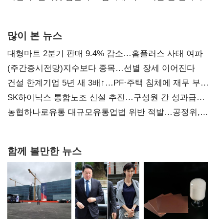
많이 본 뉴스
대형마트 2분기 판매 9.4% 감소…홈플러스 사태 여파
(주간증시전망)지수보다 종목…선별 장세 이어진다
건설 한계기업 5년 새 3배↑…PF·주택 침체에 재무 부담
확대
SK하이닉스 통합노조 신설 추진…구성원 간 성과급
불만 확산
농협하나로유통 대규모유통업법 위반 적발…공정위,
과징금 4억6200만원 부과
함께 볼만한 뉴스