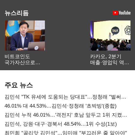
뉴스리듬
비트코인도
카카오, 2분기
국가자산으로…'
매출·영업익 역대
보관·평가·처분'
최대…에이전트
기준은 숙제
AI 수익화 관건
주요 뉴스
김민석 "TK 유세에 도움되는 당대표"…정청래 "벌써
대표된 양 당직 배분"
46.01% 대 44.53%…김민석·정청래 '초박빙'(종합)
김민석 누적 46.01%…'격전지' 호남 앞두고 1위 지켰다
(2보)
김민석, 강원·대구·경북서 48.54%…1위 수성(1보)
최민희 "골리앗 김민석"…임미애 "부끄러운 줄 알아야"