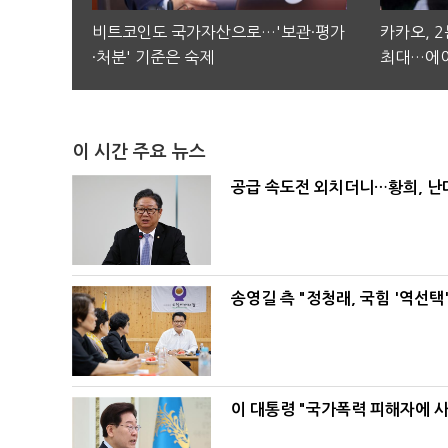
비트코인도 국가자산으로…'보관·평가
카카오, 
·처분' 기준은 숙제
최대…에이
이 시간 주요 뉴스
공급 속도전 외치더니…황희, 난
송영길 측 "정청래, 국힘 '역선
이 대통령 "국가폭력 피해자에 