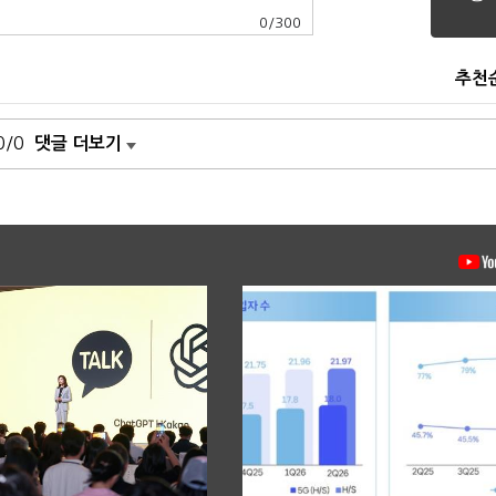
0
/
300
추천
0/0
댓글 더보기