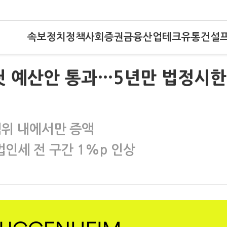
속보
정치
정책
사회
증권
금융
산업
테크
유통
건설
부 첫 예산안 통과…5년만 법정시한
범위 내에서만 증액
인세 전 구간 1%p 인상