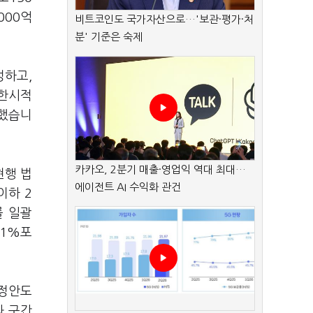
000억
비트코인도 국가자산으로…'보관·평가·처
분' 기준은 숙제
성하고,
 한시적
정했습니
카카오, 2분기 매출·영업익 역대 최대…
현행 법
에이전트 AI 수익화 관건
이하 2
를 일괄
 1%포
개정안도
과 구간