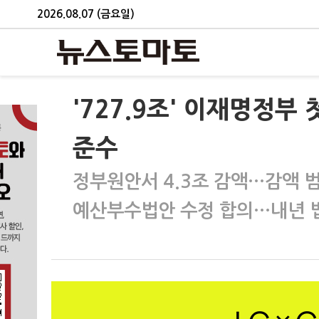
2026.08.07 (금요일)
'727.9조' 이재명정
준수
정부원안서 4.3조 감액…감액 
예산부수법안 수정 합의…내년 법