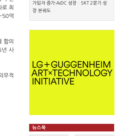
가입자 증가·AIDC 성장…SKT 2분기 성
과로 최
장 본궤도
~50억
에 합의
6년 사
 의무적
뉴스북