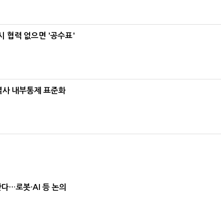
 협력 없으면 '공수표'
계열사 내부통제 표준화
난다…로봇·AI 등 논의