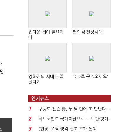
집다운 집이 필요하
편의점 전성시대
다
"
8명
영화관의 시대는 끝
"CD로 구워오세요"
났다?
인기뉴스
1
구광모-젠슨 황, 두 달 만에 또 만난다…
로봇·AI 등 논...
2
비트코인도 국가자산으로…'보관·평가·
처분' 기준은 ...
3
(현장+)"팔 생각 접고 호가 높여