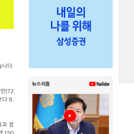
습니다.
뉴스리듬
안(72
다 8.
원과 정
조150