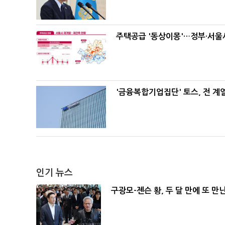
주택공급 '동상이몽'…정부·서울시
'금융복합기업집단' 토스, 전 
인기 뉴스
구광모-젠슨 황, 두 달 만에 또 만