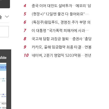
요"…'덜 똘똘한 한 채' 20...
4
중국 이어 대만도 설비투자…메모리 ‘삼
국전쟁’
5
(현장+)"12일엔 물건 다 들어와요"…
순
빈 매대 채우며 문 연 ...
6
(특징주)윙입푸드, 경영진 주가 부양 의
지에 상한가...
7
이 대통령 "국가폭력 피해자에 사과…
적극적 조사로 진...
8
국고채 담합 과징금 철퇴…증권사 '충당
금 폭탄' 우려...
9
카카오, 올해 임금협약 최종 타결…연봉
6.3% 인상·격려...
10
네이버, 2분기 영업익 5203억원…전년
비 0.2% 감소...