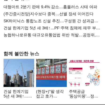
대형마트 2분기 판매 9.4% 감소…홈플러스 사태 여파
(주간증시전망)지수보다 종목…선별 장세 이어진다
SK하이닉스 통합노조 신설 추진…구성원 간 성과급
불만 확산
건설 한계기업 5년 새 3배↑…PF·주택 침체에 재무 부담
확대
농협하나로유통 대규모유통업법 위반 적발…공정위,
과징금 4억6200만원 부과
함께 볼만한 뉴스
건설 한계기업
(현장+)"팔 생각
주택공급
5년 새 3배↑…
접고 호가
'동상이몽'…정부
PF·주택 침체에
높여요"…'덜
·서울시 협력