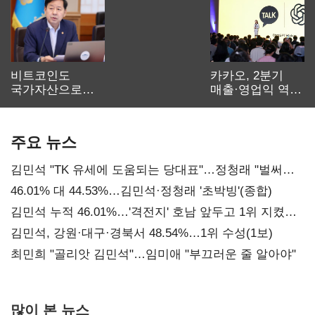
비트코인도
카카오, 2분기
국가자산으로…'
매출·영업익 역대
보관·평가·처분'
최대…에이전트
기준은 숙제
AI 수익화 관건
주요 뉴스
김민석 "TK 유세에 도움되는 당대표"…정청래 "벌써
대표된 양 당직 배분"
46.01% 대 44.53%…김민석·정청래 '초박빙'(종합)
김민석 누적 46.01%…'격전지' 호남 앞두고 1위 지켰다
(2보)
김민석, 강원·대구·경북서 48.54%…1위 수성(1보)
최민희 "골리앗 김민석"…임미애 "부끄러운 줄 알아야"
많이 본 뉴스