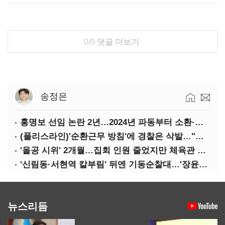
0/0
댓글 더보기
송정은
홍명보 선임 논란 2년…2024년 파동부터 소환·압색까지
(폴리스라인)'순환근무 방침'에 경찰은 삭발…"베테랑·수사력 보강 먼저"
'올공 시위' 2개월…집회 인원 줄었지만 체육관 봉쇄 계속
'신림동·서현역 칼부림' 뒤엔 기동순찰대…'장윤기 은폐·조작' 후엔 내부비리수사대
뉴스리듬