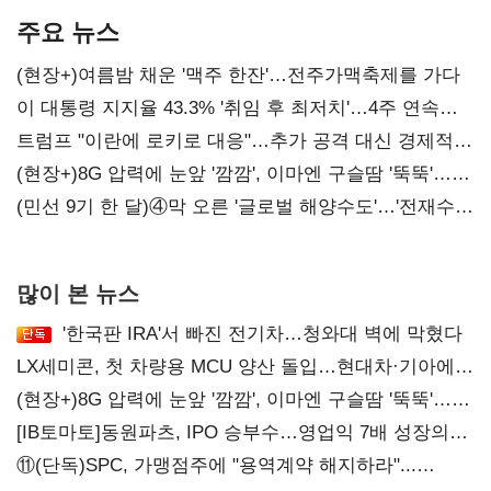
주요 뉴스
(현장+)여름밤 채운 '맥주 한잔'…전주가맥축제를 가다
이 대통령 지지율 43.3% '취임 후 최저치'…4주 연속
'하락'
트럼프 "이란에 로키로 대응"…추가 공격 대신 경제적
압박 시사
(현장+)8G 압력에 눈앞 '깜깜', 이마엔 구슬땀 '뚝뚝'…
화려한 에어쇼 뒤 땀방울
(민선 9기 한 달)④막 오른 '글로벌 해양수도'…'전재수
리더십' 시험대
많이 본 뉴스
'한국판 IRA'서 빠진 전기차…청와대 벽에 막혔다
LX세미콘, 첫 차량용 MCU 양산 돌입…현대차·기아에
공급
(현장+)8G 압력에 눈앞 '깜깜', 이마엔 구슬땀 '뚝뚝'…
화려한 에어쇼 뒤 땀방울
[IB토마토]동원파츠, IPO 승부수…영업익 7배 성장의
이면은 고객 편중
⑪(단독)SPC, 가맹점주에 "용역계약 해지하라"...