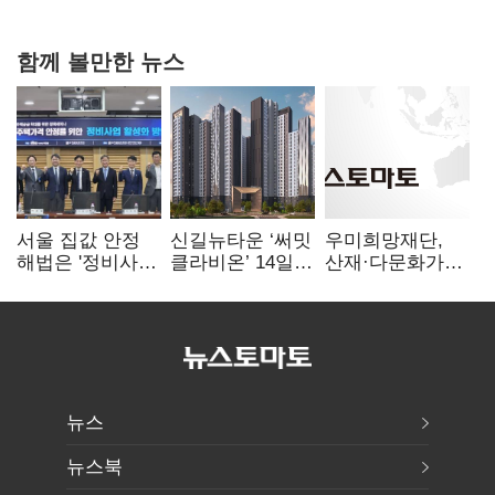
내팽개친 '사회적합의'
함께 볼만한 뉴스
서울 집값 안정
신길뉴타운 ‘써밋
우미희망재단,
해법은 '정비사업
클라비온’ 14일
산재·다문화가정
속도전'…공사비·
견본주택 오픈
청소년 베트남
분쟁 해소도 과제
해외캠프 성료
뉴스
뉴스북