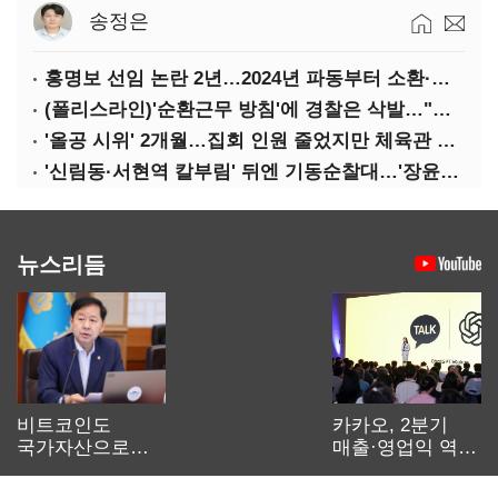
송정은
홍명보 선임 논란 2년…2024년 파동부터 소환·압색까지
(폴리스라인)'순환근무 방침'에 경찰은 삭발…"베테랑·수사력 보강 먼저"
'올공 시위' 2개월…집회 인원 줄었지만 체육관 봉쇄 계속
'신림동·서현역 칼부림' 뒤엔 기동순찰대…'장윤기 은폐·조작' 후엔 내부비리수사대
뉴스리듬
비트코인도
카카오, 2분기
국가자산으로…'
매출·영업익 역대
보관·평가·처분'
최대…에이전트
기준은 숙제
AI 수익화 관건