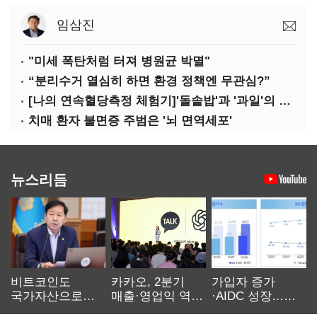
임삼진
"미세 폭탄처럼 터져 병원균 박멸"
“분리수거 열심히 하면 환경 정책엔 무관심?”
[나의 연속혈당측정 체험기]'돌솥밥'과 '과일'의 놀라운 배신
치매 환자 불면증 주범은 '뇌 면역세포'
뉴스리듬
비트코인도
카카오, 2분기
가입자 증가
국가자산으로…'
매출·영업익 역대
·AIDC 성장…
보관·평가·처분'
최대…에이전트
SKT 2분기 성장