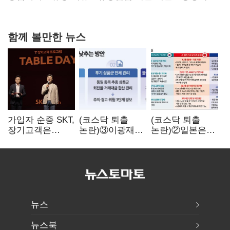
과징금 4억6200만원 부과
함께 볼만한 뉴스
가입자 순증 SKT,
(코스닥 퇴출
(코스닥 퇴출
장기고객은
논란)③이광재
논란)②일본은
CEO가 직접
"과속 잡더라도
5년
챙긴다
자동차 없애지는
기다려주는데
말아야"
우리는 당장
퇴출?…
시간만으론
부족한 코스닥
구하기
뉴스
뉴스북