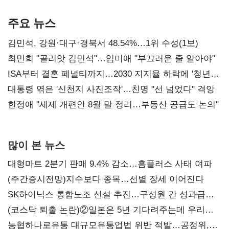
기준은 숙제
AI 수익화 관건
본궤도
주요 뉴스
김민석, 강원·대구·경북서 48.54%…1위 수성(1보)
최민희 "골리앗 김민석"…임미애 "부끄러운 줄 알아야"
ISA부터 결혼 페널티까지…2030 지지율 하락에 '청년
챙기기'
대통령 엮은 '신천지 사진조작'…친명 "선 넘었다" 격앙
한정애 "세제 개편안 8월 말 정리…부동산 공급도 논의"
많이 본 뉴스
대형마트 2분기 판매 9.4% 감소…홈플러스 사태 여파
(주간증시전망)지수보다 종목…선별 장세 이어진다
SK하이닉스 통합노조 신설 추진…구성원 간 성과급
불만 확산
(코스닥 퇴출 논란)②일본은 5년 기다려주는데 우리는
당장 퇴출?…시간만으론 부족한 코스닥 구하기
농협하나로유통 대규모유통업법 위반 적발…공정위,