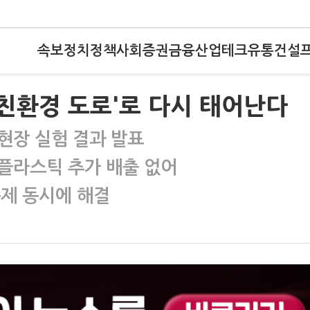
속보
정치
정책
사회
증권
금융
산업
테크
유통
건설
'친환경 도로'로 다시 태어난다
현장 실험 결과 발표
플라스틱 추가 배출 없어
문제 동시에 해결