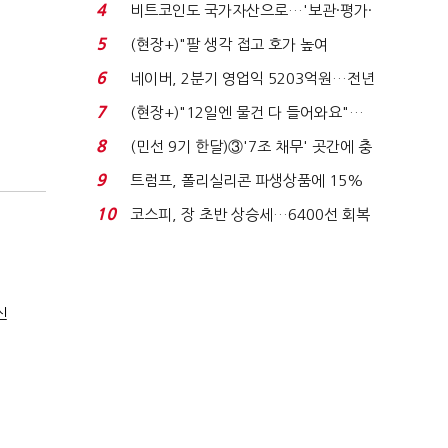
지에 상한가...
4
비트코인도 국가자산으로…'보관·평가·
처분' 기준은 ...
5
(현장+)"팔 생각 접고 호가 높여
요"…'덜 똘똘한 한 채' 20...
6
네이버, 2분기 영업익 5203억원…전년
비 0.2% 감소...
7
(현장+)"12일엔 물건 다 들어와요"…
빈 매대 채우며 문 연 ...
8
(민선 9기 한달)③'7조 채무' 곳간에 충
격…추미애, 20년...
9
트럼프, 폴리실리콘 파생상품에 15%
관세…"미 산업 재건"...
10
코스피, 장 초반 상승세…6400선 회복
시도
신