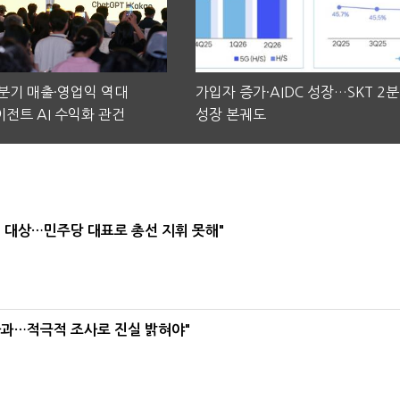
2분기 매출·영업익 역대
가입자 증가·AIDC 성장…SKT 2
전트 AI 수익화 관건
성장 본궤도
택' 대상…민주당 대표로 총선 지휘 못해"
사과…적극적 조사로 진실 밝혀야"