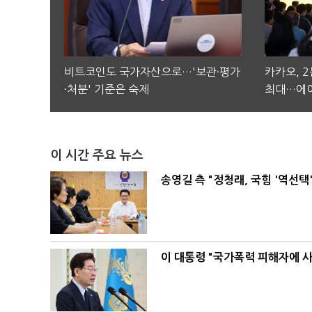
비트코인도 국가자산으로…'보관·평가
카카오, 
·처분' 기준은 숙제
최대…에이
이 시간 주요 뉴스
송영길 측 "정청래, 국힘 '역선
이 대통령 "국가폭력 피해자에 