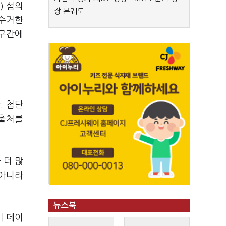
) 섬의
장 본궤도
 수거한
 구간에
. 첨단
 출처를
 더 많
 아니라
뉴스북
기 데이