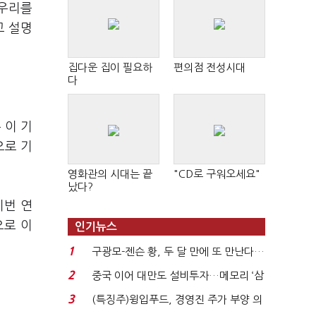
봉우리를
고 설명
집다운 집이 필요하
편의점 전성시대
다
 이 기
으로 기
영화관의 시대는 끝
"CD로 구워오세요"
났다?
이번 연
으로 이
인기뉴스
1
구광모-젠슨 황, 두 달 만에 또 만난다…
로봇·AI 등 논...
2
중국 이어 대만도 설비투자…메모리 ‘삼
국전쟁’
3
(특징주)윙입푸드, 경영진 주가 부양 의