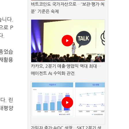
비트코인도 국가자산으로…'보관·평가·처
분' 기준은 숙제
습니다.
으로 P
다.
 품었습
 재활용
카카오, 2분기 매출·영업익 역대 최대…
에이전트 AI 수익화 관건
다. 린
 태평양
가입자 증가·AIDC 성장…SKT 2분기 성