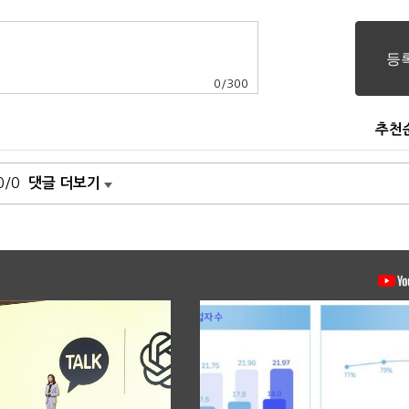
0
/
300
추천
0/0
댓글 더보기