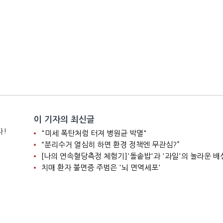
이 기자의 최신글
다!
"미세 폭탄처럼 터져 병원균 박멸"
“분리수거 열심히 하면 환경 정책엔 무관심?”
[나의 연속혈당측정 체험기]'돌솥밥'과 '과일'의 놀라운 배
치매 환자 불면증 주범은 '뇌 면역세포'