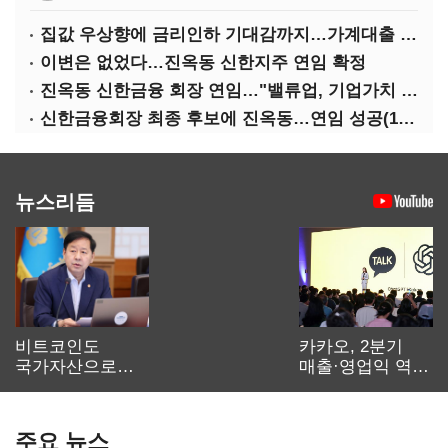
집값 우상향에 금리인하 기대감까지…가계대출 뇌관
이변은 없었다…진옥동 신한지주 연임 확정
진옥동 신한금융 회장 연임…"밸류업, 기업가치 키워"(상보)
신한금융회장 최종 후보에 진옥동…연임 성공(1보)
뉴스리듬
비트코인도
카카오, 2분기
국가자산으로…'
매출·영업익 역대
보관·평가·처분'
최대…에이전트
기준은 숙제
AI 수익화 관건
주요 뉴스