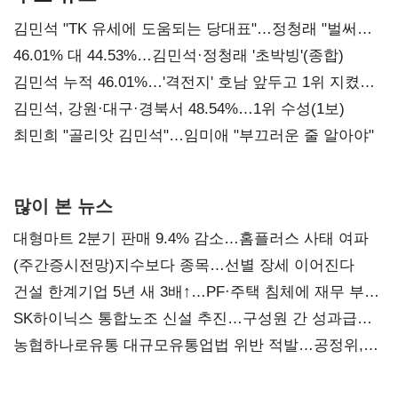
김민석 "TK 유세에 도움되는 당대표"…정청래 "벌써
대표된 양 당직 배분"
46.01% 대 44.53%…김민석·정청래 '초박빙'(종합)
김민석 누적 46.01%…'격전지' 호남 앞두고 1위 지켰다
(2보)
김민석, 강원·대구·경북서 48.54%…1위 수성(1보)
최민희 "골리앗 김민석"…임미애 "부끄러운 줄 알아야"
많이 본 뉴스
대형마트 2분기 판매 9.4% 감소…홈플러스 사태 여파
(주간증시전망)지수보다 종목…선별 장세 이어진다
건설 한계기업 5년 새 3배↑…PF·주택 침체에 재무 부담
확대
SK하이닉스 통합노조 신설 추진…구성원 간 성과급
불만 확산
농협하나로유통 대규모유통업법 위반 적발…공정위,
과징금 4억6200만원 부과