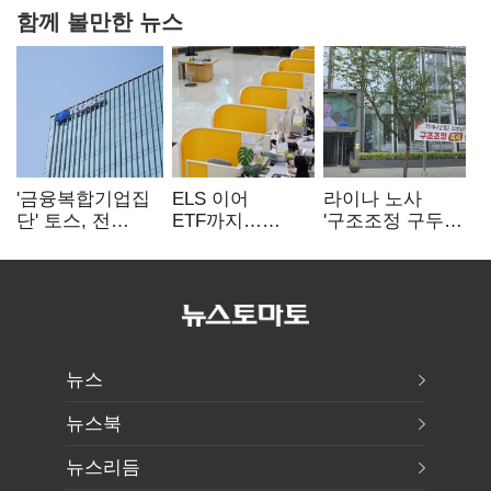
함께 볼만한 뉴스
'금융복합기업집
ELS 이어
라이나 노사
단' 토스, 전
ETF까지…
'구조조정 구두
계열사 내부통제
고위험상품 판매
합의안' 도출
표준화
제동 걸린 은행
뉴스
뉴스북
뉴스리듬