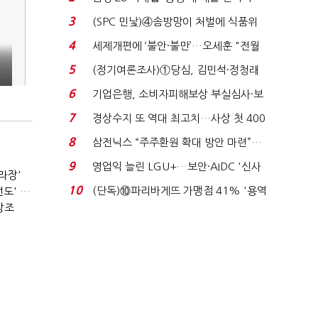
목…9월 ‘폴...
3
(SPC 민낯)④솜방망이 처벌에 식품위
생법 위반 반복...
4
세제개편에 ‘불안·불만’…오세훈 "전월
세 구하기 더 ...
5
(정기여론조사)①당심, 김민석·정청래
'초접전'…대통령 ...
빙
6
기업은행, 소비자피해보상 부실심사·보
이스피싱 공시 ...
7
경상수지 또 역대 최고치…사상 첫 400
억달러에 '3% 성...
8
삼전닉스 “주주환원 확대 방안 마련”…
로이터에 성명...
9
영업익 늘린 LGU+…보안·AIDC '신사
라장'
업 드라이브'...
10
(단독)⑩파리바게뜨 가맹점 41% '용역
서울시장 선거의 '경고'…2030·부동산 놓치면 '총선도 대선도' 패배
강조
제빵기사 없어'…고...