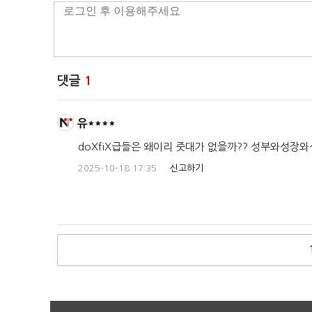
댓글
1
유****
doXfiX급들은 왜이리 줏대가 없을까?? 성부와성
2025-10-18 17:35
신고하기