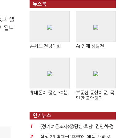
뉴스북
했고 셀
면 됩니
콘서트 전당대회
AI 인재 쟁탈전
휴대폰이 끊긴 30분
부동산 동상이몽, 국
민만 불안하다
인기뉴스
1
(정기여론조사)②당심·호남, 김민석-정
청래 '초접전'...
2
삼성 Z8 역대급 ‘흥행’에 애플 반격 주