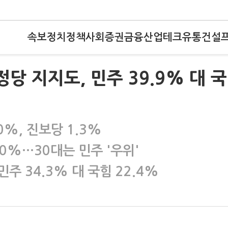
속보
정치
정책
사회
증권
금융
산업
테크
유통
건설
당 지지도, 민주 39.9% 대 
0%, 진보당 1.3%
5.0%…30대는 민주 '우위'
민주 34.3% 대 국힘 22.4%