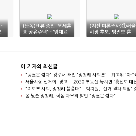
…
(단독)표류 중인 '오세훈
(지선 여론조사)①서울
오
표 공유주택'…'임대료
시장 후보, 범진보 혼
현실화' 만지작
전…김민석-오세훈 박
(종합)
이 기자의 최신글
"당권은 짧다" 광주서 터진 '정청래 사퇴론'…최고위 '아수
"지도부 사퇴, 정청래 불출마"…박지원, '선거 결과 책임' 
몸 낮춘 정청래, 작심 마무리 발언 "정권은 짧다"