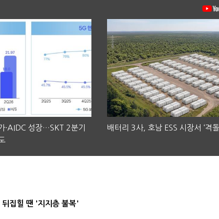
·AIDC 성장…SKT 2분기
배터리 3사, 호남 ESS 시장서 ‘격돌
도
뒤집힐 땐 '지지층 불복'