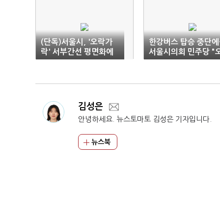
(단독)서울시, '오락가
한강버스 탑승 중단에
락' 서부간선 평면화에
서울시의회 민주당 "
185억 증발
세훈 사과하라"
김성은
안녕하세요. 뉴스토마토 김성은 기자입니다.
뉴스북