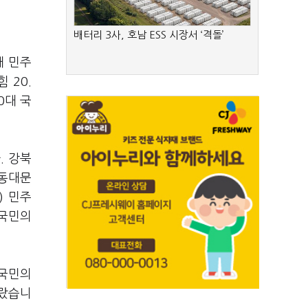
배터리 3사, 호남 ESS 시장서 ‘격돌’
대 민주
 20.
0대 국
. 강북
·동대문
) 민주
 국민의
 국민의
달랐습니