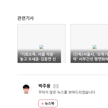
관련기사
'기회소득, 서울 적용'
(단독)서울시, '오락
놓고 오세훈-김동연 신
락' 서부간선 평면화
경전
185억 증발
박주용
꾸미지 않은 뉴스를 보여드리겠습니다.
뉴스북