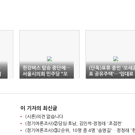
가
한강버스 탑승 중단에…
(단독)표류 중인 '오세
에
서울시의회 민주당 "오
표 공유주택'…'임대료
세훈 사과하라"
현실화' 만지작
이 기자의 최신글
(시론)의견 없습니다
(정기여론조사)②당심·호남, 김민석-정청래 '초접전'