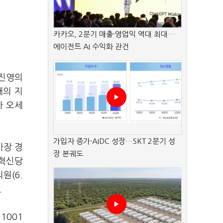
카카오, 2분기 매출·영업익 역대 최대…
에이전트 AI 수익화 관건
 진영의
대의 지
가 오세
가입자 증가·AIDC 성장…SKT 2분기 성
가장 경
장 본궤도
국혁신당
원(6.
.
1001