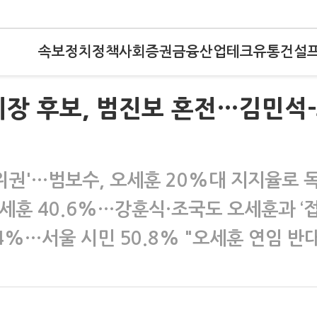
속보
정치
정책
사회
증권
금융
산업
테크
유통
건설
장 후보, 범진보 혼전…김민석
위권'…범보수, 오세훈 20%대 지지율로 
오세훈 40.6%…강훈식·조국도 오세훈과 ‘접
.4%…서울 시민 50.8% "오세훈 연임 반대