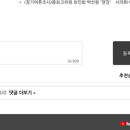
0
/
300
추천
0/0
댓글 더보기