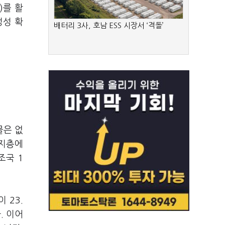
)를 활
정성 확
배터리 3사, 호남 ESS 시장서 ‘격돌’
물은 없
지지층에
조국 1
 23.
. 이어