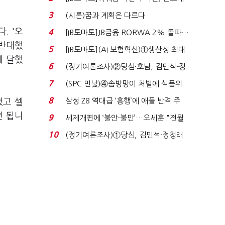
340억 베팅…가...
3
(시론)꿈과 계획은 다르다
. '오
4
[IB토마토]JB금융 RORWA 2% 돌파…
 반대했
실적 견인은 은행 ...
5
[IB토마토](AI 보험혁신)①생산성 최대
에 달했
80% 개선…현실...
6
(정기여론조사)②당심·호남, 김민석-정
청래 '초접전'...
7
(SPC 민낯)④솜방망이 처벌에 식품위
생법 위반 반복...
8
삼성 Z8 역대급 ‘흥행’에 애플 반격 주
했고 셀
목…9월 ‘폴...
면 됩니
9
세제개편에 ‘불안·불만’…오세훈 "전월
세 구하기 더 ...
10
(정기여론조사)①당심, 김민석·정청래
'초접전'…대통령 ...