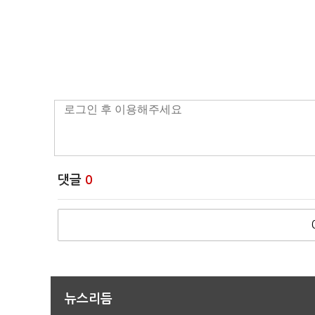
댓글
0
뉴스리듬