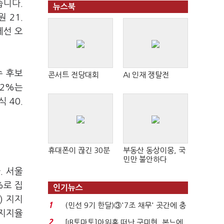
습니다.
뉴스북
 21.
에선 오
수 후보
콘서트 전당대회
AI 인재 쟁탈전
.2%는
 40.
휴대폰이 끊긴 30분
부동산 동상이몽, 국
민만 불안하다
. 서울
%로 집
인기뉴스
) 지지
1
(민선 9기 한달)③'7조 채무' 곳간에 충
 지지율
격…추미애, 20년...
2
[IB토마토]아워홈 떠난 구미현, 본느에