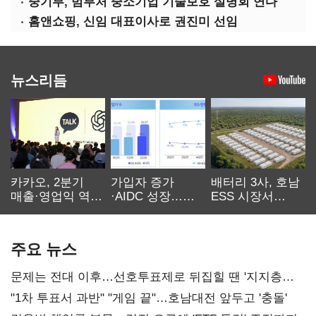
중기부, 범부처 중소기업 기술보호 설명회 연다
홈앤쇼핑, 신임 대표이사로 권진미 선임
뉴스리듬
카카오, 2분기
가입자 증가
배터리 3사, 호남
매출·영업익 역대
·AIDC 성장…
ESS 시장서
최대…에이전트
SKT 2분기 성장
‘격돌’
AI 수익화 관건
본궤도
주요 뉴스
문제는 전대 이후…선호투표제로 뒤집힐 땐 '지지층
불복'
"1차 투표서 과반" "게임 끝"…호남대전 앞두고 '충돌'