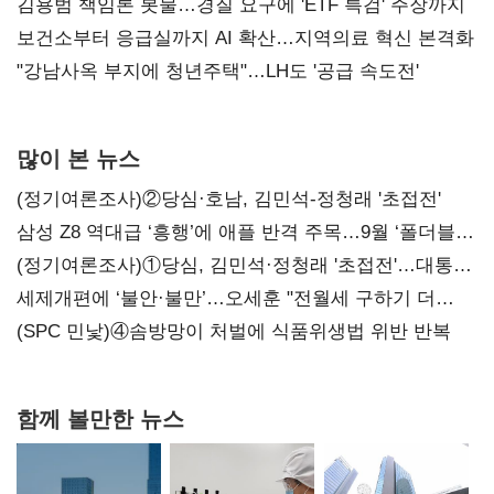
김용범 책임론 봇물…경질 요구에 'ETF 특검' 주장까지
보건소부터 응급실까지 AI 확산…지역의료 혁신 본격화
"강남사옥 부지에 청년주택"…LH도 '공급 속도전'
많이 본 뉴스
(정기여론조사)②당심·호남, 김민석-정청래 '초접전'
삼성 Z8 역대급 ‘흥행’에 애플 반격 주목…9월 ‘폴더블
대전’
(정기여론조사)①당심, 김민석·정청래 '초접전'…대통령
지지도 '50% 아래로'(종합)
세제개편에 ‘불안·불만’…오세훈 "전월세 구하기 더
힘들어질 것"
(SPC 민낯)④솜방망이 처벌에 식품위생법 위반 반복
함께 볼만한 뉴스