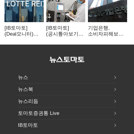
[IB토마토]
[IB토마토]
기업은행,
(Deal모니터)
(공시톺아보기)
소비자피해보상
롯데리츠, 회사채
투자판단 공시,
부실심사·
발행…빠듯한
무엇이 '중요한
보이스피싱 공시
유동성 차환으로
경영사항'일까
위반
대응
뉴스
뉴스북
뉴스리듬
토마토증권통 Live
IB토마토